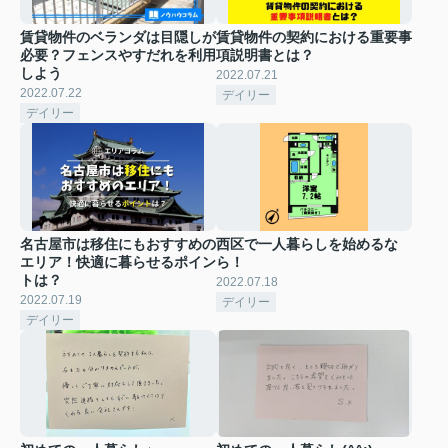
賃貸物件のベランダは目隠しが
賃貸物件の契約における重要事
必要？フェンスやすだれを利用
項説明書とは？
しよう
2022.07.21
2022.07.22
デイリー
デイリー
名古屋市は移住にもおすすめの
西区で一人暮らしを始めるな
エリア！快適に暮らせるポイン
ら！
トは？
2022.07.18
2022.07.19
デイリー
デイリー