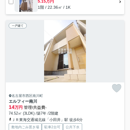
5.15万円
1階 / 22.36㎡ / 1K
一戸建て
名古屋市西区南川町
エルフィー南川
14
万円
管理/共益費-
74.52㎡ (3LDK) /築7年 /2階建
ＪＲ東海交通城北線「小田井」駅 徒歩6分
敷地内ごみ置き場
駐車2台可
公共下水