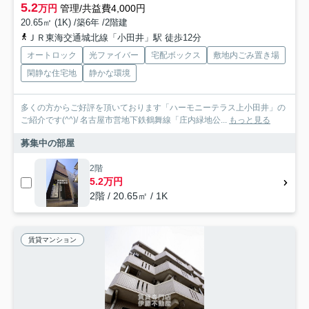
5.2
万円
管理/共益費4,000円
20.65㎡ (1K) /築6年 /2階建
ＪＲ東海交通城北線「小田井」駅 徒歩12分
オートロック
光ファイバー
宅配ボックス
敷地内ごみ置き場
閑静な住宅地
静かな環境
多くの方からご好評を頂いております「ハーモニーテラス上小田井」の
ご紹介です(^^)/ 名古屋市営地下鉄鶴舞線「庄内緑地公...
もっと見る
募集中の部屋
2階
5.2万円
2階 / 20.65㎡ / 1K
賃貸マンション