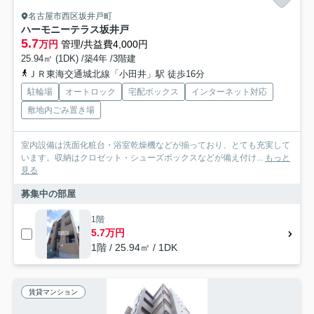
名古屋市西区坂井戸町
ハーモニーテラス坂井戸
5.7
万円
管理/共益費4,000円
25.94㎡ (1DK) /築4年 /3階建
ＪＲ東海交通城北線「小田井」駅 徒歩16分
駐輪場
オートロック
宅配ボックス
インターネット対応
敷地内ごみ置き場
室内設備は洗面化粧台・浴室乾燥機などが揃っており、とても充実して
います。収納はクロゼット・シューズボックスなどが備え付け...
もっと
見る
募集中の部屋
1階
5.7万円
1階 / 25.94㎡ / 1DK
賃貸マンション