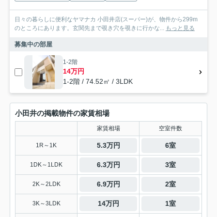
日々の暮らしに便利なヤマナカ 小田井店(スーパー)が、物件から299m
のところにあります。玄関先まで覗き穴を覗きに行かな...
もっと見る
募集中の部屋
1-2階
14万円
1-2階 / 74.52㎡ / 3LDK
小田井の掲載物件の家賃相場
家賃相場
空室件数
5.3万円
6室
1R～1K
6.3万円
3室
1DK～1LDK
6.9万円
2室
2K～2LDK
14万円
1室
3K～3LDK