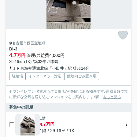
名古屋市西区宝地町
DI-3
4.7
万円
管理/共益費4,000円
29.16㎡ (1K) /築32年 /4階建
ＪＲ東海交通城北線「小田井」駅 徒歩14分
駐輪場
インターネット対応
敷地内ごみ置き場
セブンイレブン 名古屋五才美町店が404mにある物件です♪通風良好で常
に新鮮な空気を送り込むマンションをご案内します♪駅...
もっと見る
募集中の部屋
1階
4.7万円
1階 / 29.16㎡ / 1K