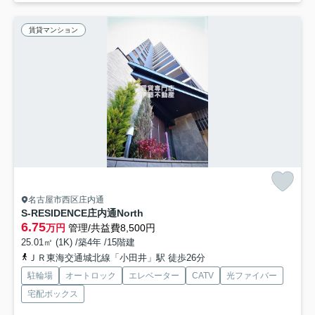
賃貸マンション
名古屋市西区庄内通
S-RESIDENCE庄内通North
6.75
万円
管理/共益費8,500円
25.01㎡ (1K) /築4年 /15階建
ＪＲ東海交通城北線「小田井」駅 徒歩26分
駐輪場
オートロック
エレベーター
CATV
光ファイバー
宅配ボックス