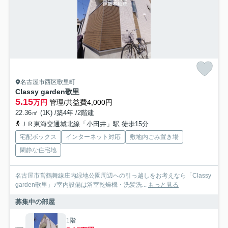
名古屋市西区歌里町
Classy garden歌里
5.15
万円
管理/共益費4,000円
22.36㎡ (1K) /築4年 /2階建
ＪＲ東海交通城北線「小田井」駅 徒歩15分
宅配ボックス
インターネット対応
敷地内ごみ置き場
閑静な住宅地
名古屋市営鶴舞線庄内緑地公園周辺への引っ越しをお考えなら「Classy
garden歌里」♪室内設備は浴室乾燥機・洗髪洗...
もっと見る
募集中の部屋
1階