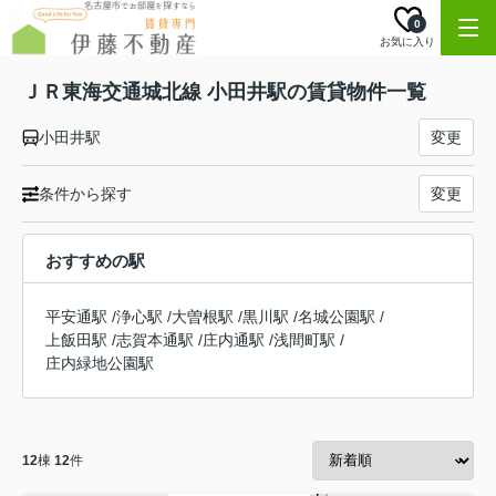
0
お気に入り
ＪＲ東海交通城北線 小田井駅の賃貸物件一覧
小田井駅
変更
条件から探す
変更
おすすめの駅
平安通駅
/
浄心駅
/
大曽根駅
/
黒川駅
/
名城公園駅
/
上飯田駅
/
志賀本通駅
/
庄内通駅
/
浅間町駅
/
庄内緑地公園駅
12
棟
12
件