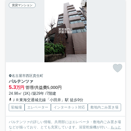
賃貸マンション
名古屋市西区貴生町
パルテンツァ
5.3
万円
管理/共益費5,000円
24.98㎡ (1K) /築29年 /7階建
ＪＲ東海交通城北線「小田井」駅 徒歩9分
駐輪場
エレベーター
インターネット対応
敷地内ごみ置き場
パルテンツァの詳しい情報。共用部にはエレベータ・敷地内ごみ置き場
などが揃っており、とても充実しています。浴室乾燥機が付い...
もっと