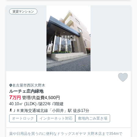
賃貸マンション
名古屋市西区大野木
ルーチェ庄内緑地
7
万円
管理/共益費4,500円
40.10㎡ (1LDK) /築22年 /3階建
ＪＲ東海交通城北線「小田井」駅 徒歩17分
オートロック
インターネット対応
敷地内ごみ置き場
薬や日用品を買うのに便利なドラッグスギヤマ 大野木店まで354mで