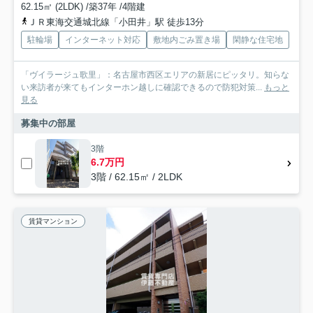
62.15㎡ (2LDK) /築37年 /4階建
ＪＲ東海交通城北線「小田井」駅 徒歩13分
駐輪場
インターネット対応
敷地内ごみ置き場
閑静な住宅地
「ヴイラージュ歌里」：名古屋市西区エリアの新居にピッタリ。知らな
い来訪者が来てもインターホン越しに確認できるので防犯対策...
もっと
見る
募集中の部屋
3階
6.7万円
3階 / 62.15㎡ / 2LDK
賃貸マンション