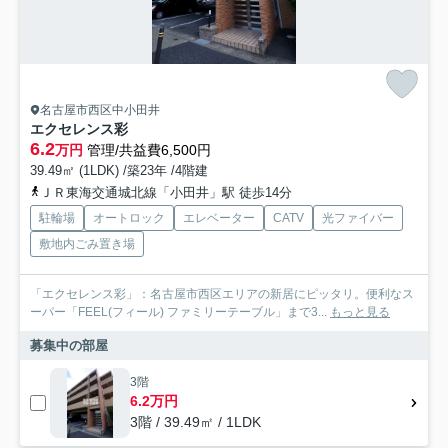
名古屋市西区中小田井
エクセレンス彩
6.2
万円
管理/共益費6,500円
39.49㎡ (1LDK) /築23年 /4階建
ＪＲ東海交通城北線「小田井」駅 徒歩14分
駐輪場
オートロック
エレベーター
CATV
光ファイバー
敷地内ごみ置き場
「エクセレンス彩」：名古屋市西区エリアの新居にピッタリ。便利なス
ーパー「FEEL(フィール) ファミリーテーブル」まで3...
もっと見る
募集中の部屋
3階
6.2万円
3階 / 39.49㎡ / 1LDK