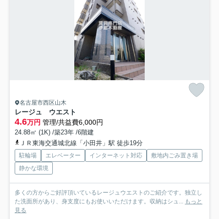
名古屋市西区山木
レージュ ウエスト
4.6
万円
管理/共益費6,000円
24.88㎡ (1K) /築23年 /6階建
ＪＲ東海交通城北線「小田井」駅 徒歩19分
駐輪場
エレベーター
インターネット対応
敷地内ごみ置き場
静かな環境
多くの方からご好評頂いているレージュウエストのご紹介です。独立し
た洗面所があり、身支度にもお使いいただけます。収納はシュ...
もっと
見る