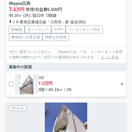
Skypia江向
7.1
万円
管理/共益費6,500円
40.18㎡ (2K) /築22年 /3階建
ＪＲ東海交通城北線「小田井」駅 徒歩28分
駐輪場
オートロック
CATV
インターネット対応
敷地内ごみ置き場
閑静な住宅地
ぜひ一度見ていただきたい、「Skypia江向」です。インターネット使用
が無料の物件なのでご自宅での通信料を抑えられます。...
もっと見る
募集中の部屋
3階
7.1万円
3階 / 40.18㎡ / 2K
アパート