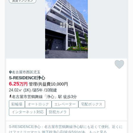
賃貸マンション
名古屋市西区児玉
S-RESIDENCE浄心
6.25
万円
管理/共益費10,000円
24.02㎡ (1K) /築5年 /10階建
名古屋市営鶴舞線「浄心」駅 徒歩3分
駐輪場
オートロック
エレベーター
宅配ボックス
インターネット対応
防犯カメラ
S-RESIDENCE浄心：名古屋市営鶴舞線浄心駅にも近くて便利。近くに
はファミリーマート 地下鉄浄心店(徒歩5分)があ...
もっと見る