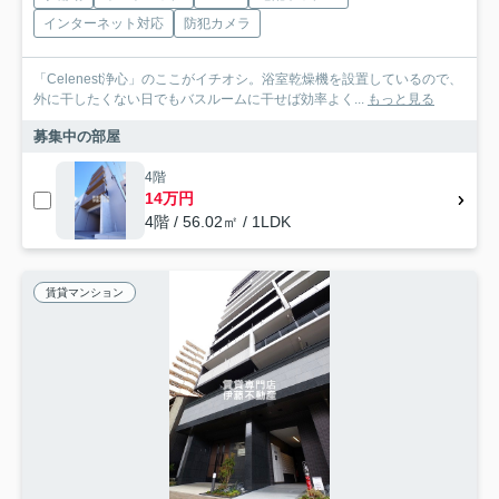
インターネット対応
防犯カメラ
「Celenest浄心」のここがイチオシ。浴室乾燥機を設置しているので、
外に干したくない日でもバスルームに干せば効率よく...
もっと見る
募集中の部屋
4階
14万円
4階 / 56.02㎡ / 1LDK
賃貸マンション