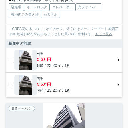
駐輪場
オートロック
エレベーター
光ファイバー
敷地内ごみ置き場
公共下水
「CREA花の木」のここがイチオシ。近くにはファミリーマート 城西三
丁目店(徒歩4分)がありちょっとした買い物に便利です...
もっと見る
募集中の部屋
5階
5.5万円
5階 / 23.20㎡ / 1K
7階
5.5万円
7階 / 23.20㎡ / 1K
賃貸マンション