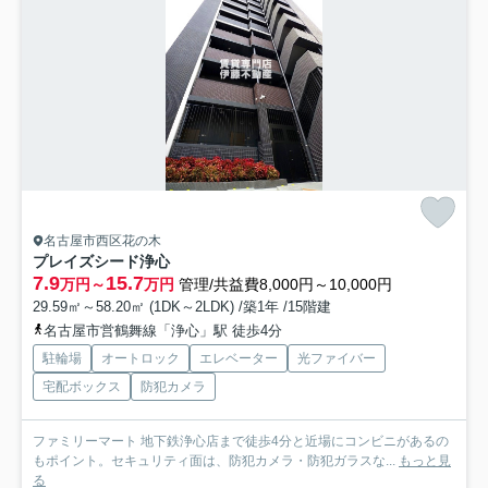
名古屋市西区花の木
プレイズシード浄心
7.9
15.7
万円～
万円
管理/共益費8,000円～10,000円
29.59㎡～58.20㎡ (1DK～2LDK) /築1年 /15階建
名古屋市営鶴舞線「浄心」駅 徒歩4分
駐輪場
オートロック
エレベーター
光ファイバー
宅配ボックス
防犯カメラ
ファミリーマート 地下鉄浄心店まで徒歩4分と近場にコンビニがあるの
もポイント。セキュリティ面は、防犯カメラ・防犯ガラスな...
もっと見
る