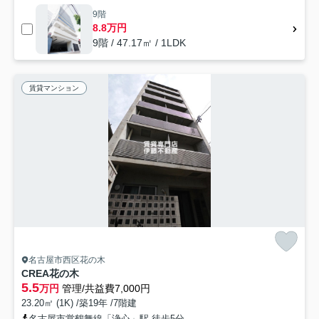
9階
8.8万円
9階 / 47.17㎡ / 1LDK
賃貸マンション
名古屋市西区花の木
CREA花の木
5.5
万円
管理/共益費7,000円
23.20㎡ (1K) /築19年 /7階建
名古屋市営鶴舞線「浄心」駅 徒歩5分