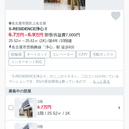
名古屋市西区上名古屋
S-RESIDENCE浄心Ⅱ
6.7
6.9
万円～
万円
管理/共益費7,000円
25.52㎡～25.61㎡ (1K) /築4年 /10階建
名古屋市営鶴舞線「浄心」駅 徒歩6分
駐輪場
オートロック
エレベーター
CATV
宅配ボックス
インターネット対応
「S-RESIDENCE浄心Ⅱ」のここがイチオシ。二口コンロが付いている
マンションです。BSの受信環境は整っているので、...
もっと見る
募集中の部屋
1階
6.7万円
1階 / 25.52㎡ / 1K
5階