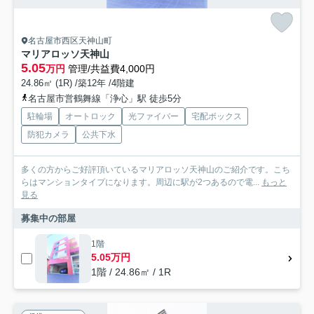
名古屋市西区天神山町
マリアロッソ天神山
5.05
万円
管理/共益費4,000円
24.86㎡ (1R) /築12年 /4階建
名古屋市営鶴舞線「浄心」駅 徒歩5分
駐輪場
オートロック
光ファイバー
宅配ボックス
防犯カメラ
公共下水
多くの方からご好評頂いているマリアロッソ天神山のご紹介です。こち
らはマンションタイプになります。周辺に駅が2つあるので電...
もっと
見る
募集中の部屋
1階
5.05万円
1階 / 24.86㎡ / 1R