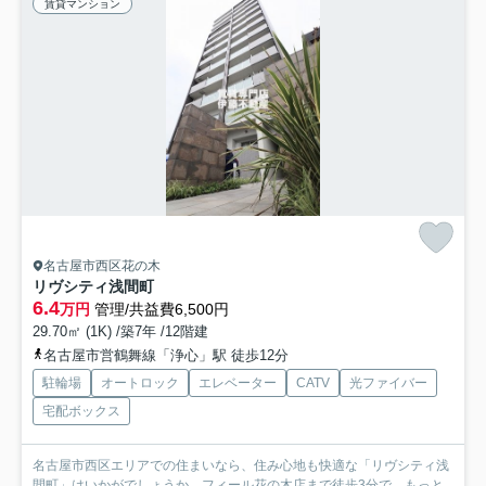
賃貸マンション
名古屋市西区花の木
リヴシティ浅間町
6.4
万円
管理/共益費6,500円
29.70㎡ (1K) /築7年 /12階建
名古屋市営鶴舞線「浄心」駅 徒歩12分
駐輪場
オートロック
エレベーター
CATV
光ファイバー
宅配ボックス
名古屋市西区エリアでの住まいなら、住み心地も快適な「リヴシティ浅
間町」はいかがでしょうか。フィール花の木店まで徒歩3分で...
もっと