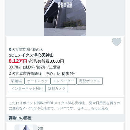
名古屋市西区花の木
SOLメイクス浄心天神山
8.12
万円
管理/共益費8,000円
30.78㎡ (1LDK) /築2年 /11階建
名古屋市営鶴舞線「浄心」駅 徒歩4分
駐輪場
オートロック
エレベーター
宅配ボックス
インターネット対応
防犯カメラ
こだわりポイント満載のSOLメイクス浄心天神山。薬や日用品を買うの
に便利なV・drug 浄心店まで、354mです。セキュ...
もっと見る
募集中の部屋
6階