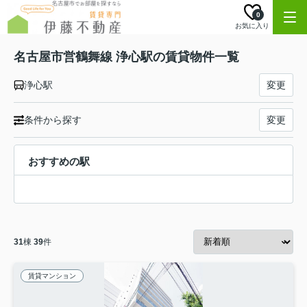
0
お気に入り
名古屋市営鶴舞線 浄心駅の賃貸物件一覧
浄心駅
変更
条件から探す
変更
おすすめの駅
31
棟
39
件
賃貸マンション