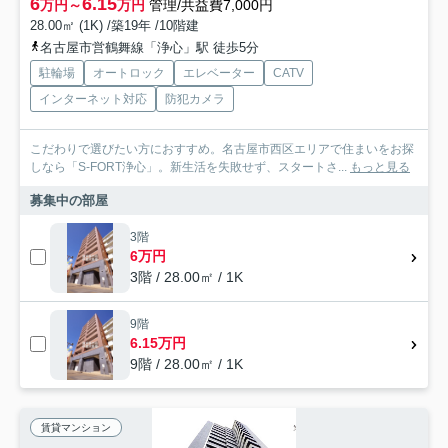
6
6.15
万円～
万円
管理/共益費7,000円
28.00㎡ (1K) /築19年 /10階建
名古屋市営鶴舞線「浄心」駅 徒歩5分
駐輪場
オートロック
エレベーター
CATV
インターネット対応
防犯カメラ
こだわりで選びたい方におすすめ。名古屋市西区エリアで住まいをお探
しなら「S-FORT浄心」。新生活を失敗せず、スタートさ...
もっと見る
募集中の部屋
3階
6万円
3階 / 28.00㎡ / 1K
9階
6.15万円
9階 / 28.00㎡ / 1K
賃貸マンション