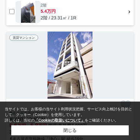
2階
5.4万円
2階 / 23.31㎡ / 1R
賃貸マンション
当サイトでは、お客様の当サイト利用状況把握、サービス向上検討を目的と
名古屋市西区秩父通
して、クッキー（Cookie）を使用しています。
AVANTI JOHOKU
詳しくは、当社の
「Cookieの取扱いについて」
をご確認ください。
5.6
5.8
万円～
万円
管理/共益費7,000円
閉じる
24.06㎡ (1R) /築4年 /8階建
名古屋市営鶴舞線「浄心」駅 徒歩16分