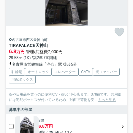
名古屋市西区天神山町
TIRAPALACE天神山
6.8
万円
管理/共益費7,000円
29.58㎡ (1K) /築2年 /10階建
名古屋市営鶴舞線「浄心」駅 徒歩5分
駐輪場
オートロック
エレベーター
CATV
光ファイバー
宅配ボックス
薬や日用品を買うのに便利なV・drug 浄心店まで、378mです。共用部
には宅配ボックスが付いているため、対面で荷物を受...
もっと見る
募集中の部屋
8階
6.8万円
8階 / 29.58㎡ / 1K