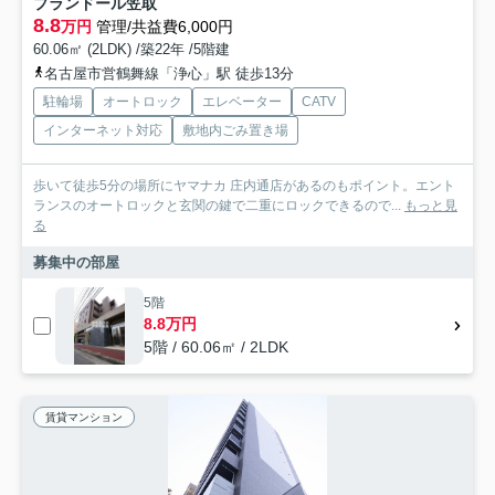
プランドール笠取
8.8
万円
管理/共益費6,000円
60.06㎡ (2LDK) /築22年 /5階建
名古屋市営鶴舞線「浄心」駅 徒歩13分
駐輪場
オートロック
エレベーター
CATV
インターネット対応
敷地内ごみ置き場
歩いて徒歩5分の場所にヤマナカ 庄内通店があるのもポイント。エント
ランスのオートロックと玄関の鍵で二重にロックできるので...
もっと見
る
募集中の部屋
5階
8.8万円
5階 / 60.06㎡ / 2LDK
賃貸マンション