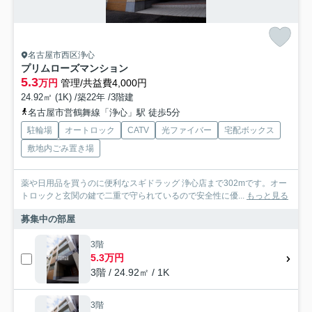
名古屋市西区浄心
プリムローズマンション
5.3
万円
管理/共益費4,000円
24.92㎡ (1K) /築22年 /3階建
名古屋市営鶴舞線「浄心」駅 徒歩5分
駐輪場
オートロック
CATV
光ファイバー
宅配ボックス
敷地内ごみ置き場
薬や日用品を買うのに便利なスギドラッグ 浄心店まで302mです。オー
トロックと玄関の鍵で二重で守られているので安全性に優...
もっと見る
募集中の部屋
3階
5.3万円
3階 / 24.92㎡ / 1K
3階