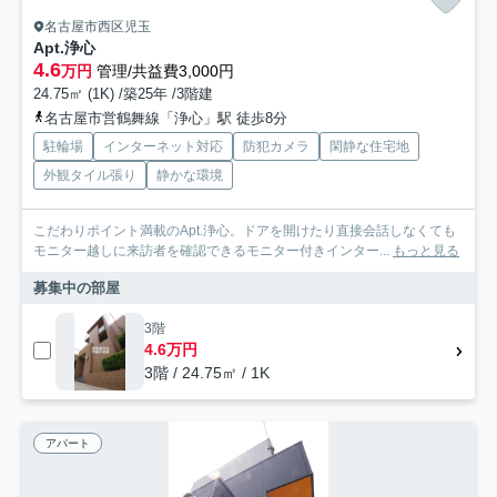
名古屋市西区児玉
Apt.浄心
4.6
万円
管理/共益費3,000円
24.75㎡ (1K) /築25年 /3階建
名古屋市営鶴舞線「浄心」駅 徒歩8分
駐輪場
インターネット対応
防犯カメラ
閑静な住宅地
外観タイル張り
静かな環境
こだわりポイント満載のApt.浄心。ドアを開けたり直接会話しなくても
モニター越しに来訪者を確認できるモニター付きインター...
もっと見る
募集中の部屋
3階
4.6万円
3階 / 24.75㎡ / 1K
アパート