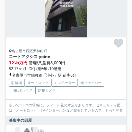
名古屋市西区天神山町
コートアクシス yoinn
12.5
万円
管理/共益費8,000円
52.17㎡ (1LDK) /築6年 /10階建
名古屋市営鶴舞線「浄心」駅 徒歩6分
駐輪場
オートロック
エレベーター
光ファイバー
宅配ボックス
防犯カメラ
歩いて500mの場所に、フィール花の木店があります。セキュリティ面
は、オートロック・TVインターホンなど充実しているので...
もっと見る
募集中の部屋
8階