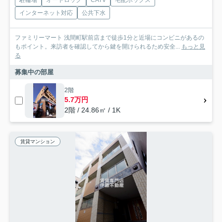
駐輪場
オートロック
CATV
宅配ボックス
インターネット対応
公共下水
ファミリーマート 浅間町駅前店まで徒歩1分と近場にコンビニがあるの
もポイント。来訪者を確認してから鍵を開けられるため安全...
もっと見
る
募集中の部屋
2階
5.7万円
2階 / 24.86㎡ / 1K
賃貸マンション