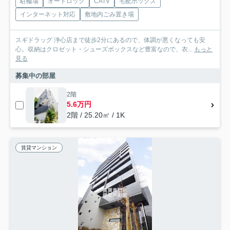
駐輪場
オートロック
CATV
宅配ボックス
インターネット対応
敷地内ごみ置き場
スギドラッグ 浄心店まで徒歩2分にあるので、体調が悪くなっても安
心。収納はクロゼット・シューズボックスなど豊富なので、衣...
もっと
見る
募集中の部屋
2階
5.6万円
2階 / 25.20㎡ / 1K
賃貸マンション