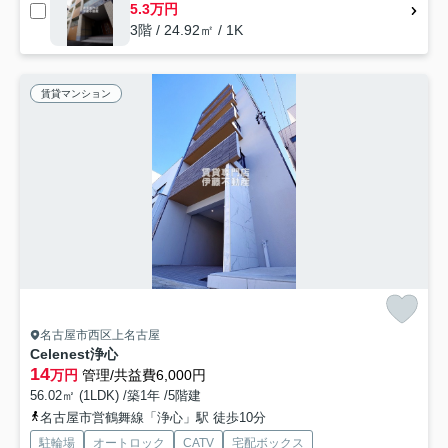
5.3万円
3階 / 24.92㎡ / 1K
賃貸マンション
名古屋市西区上名古屋
Celenest浄心
14
万円
管理/共益費6,000円
56.02㎡ (1LDK) /築1年 /5階建
名古屋市営鶴舞線「浄心」駅 徒歩10分
駐輪場
オートロック
CATV
宅配ボックス