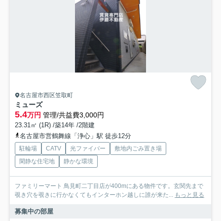
名古屋市西区笠取町
ミューズ
5.4
万円
管理/共益費3,000円
23.31㎡ (1R) /築14年 /2階建
名古屋市営鶴舞線「浄心」駅 徒歩12分
駐輪場
CATV
光ファイバー
敷地内ごみ置き場
閑静な住宅地
静かな環境
ファミリーマート 鳥見町二丁目店が400mにある物件です。玄関先まで
覗き穴を覗きに行かなくてもインターホン越しに誰が来た...
もっと見る
募集中の部屋