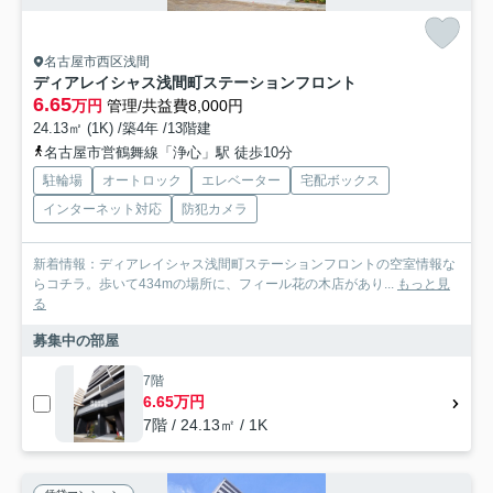
名古屋市西区浅間
ディアレイシャス浅間町ステーションフロント
6.65
万円
管理/共益費8,000円
24.13㎡ (1K) /築4年 /13階建
名古屋市営鶴舞線「浄心」駅 徒歩10分
駐輪場
オートロック
エレベーター
宅配ボックス
インターネット対応
防犯カメラ
新着情報：ディアレイシャス浅間町ステーションフロントの空室情報な
らコチラ。歩いて434mの場所に、フィール花の木店があり...
もっと見
る
募集中の部屋
7階
6.65万円
7階 / 24.13㎡ / 1K