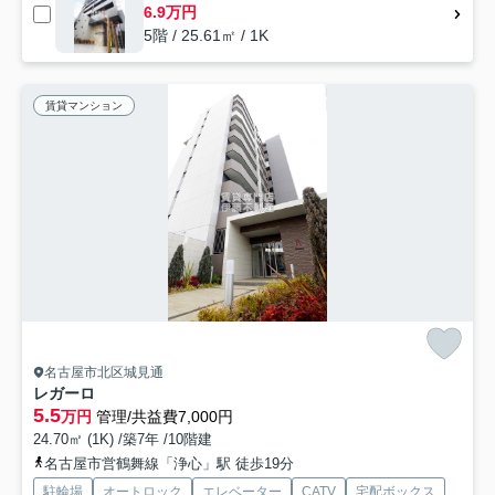
6.9万円
5階 / 25.61㎡ / 1K
賃貸マンション
名古屋市北区城見通
レガーロ
5.5
万円
管理/共益費7,000円
24.70㎡ (1K) /築7年 /10階建
名古屋市営鶴舞線「浄心」駅 徒歩19分
駐輪場
オートロック
エレベーター
CATV
宅配ボックス