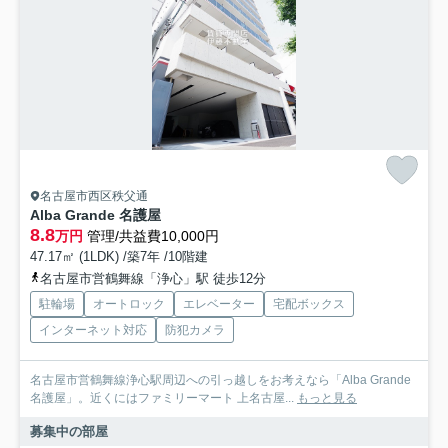
名古屋市西区秩父通
Alba Grande 名護屋
8.8
万円
管理/共益費10,000円
47.17㎡ (1LDK) /築7年 /10階建
名古屋市営鶴舞線「浄心」駅 徒歩12分
駐輪場
オートロック
エレベーター
宅配ボックス
インターネット対応
防犯カメラ
名古屋市営鶴舞線浄心駅周辺への引っ越しをお考えなら「Alba Grande
名護屋」。近くにはファミリーマート 上名古屋...
もっと見る
募集中の部屋