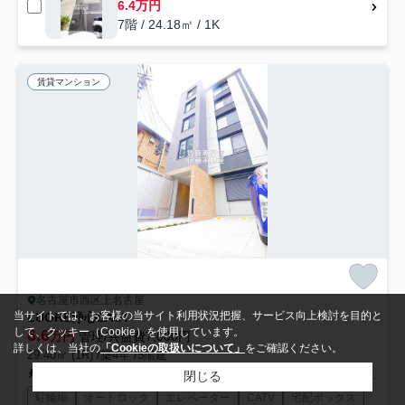
6.4万円
7階 / 24.18㎡ / 1K
賃貸マンション
名古屋市西区上名古屋
当サイトでは、お客様の当サイト利用状況把握、サービス向上検討を目的と
LUORE浄心EAST
して、クッキー（Cookie）を使用しています。
6.6
万円
管理/共益費7,000円
詳しくは、当社の
「Cookieの取扱いについて」
をご確認ください。
29.40㎡ (1R) /築4年 /5階建
名古屋市営鶴舞線「浄心」駅 徒歩5分
名古屋市営鶴舞線「浅間町」駅 徒歩16分
閉じる
駐輪場
オートロック
エレベーター
CATV
宅配ボックス