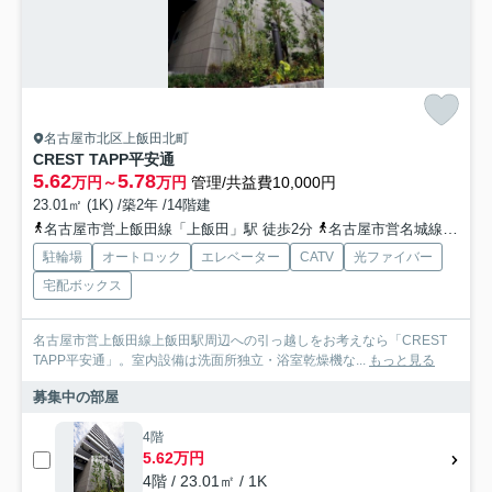
名古屋市北区上飯田北町
CREST TAPP平安通
5.62
5.78
万円～
万円
管理/共益費10,000円
23.01㎡ (1K) /築2年 /14階建
名古屋市営上飯田線「上飯田」駅 徒歩2分
名古屋市営名城線「平安通」駅 徒歩13分
駐輪場
オートロック
エレベーター
CATV
光ファイバー
宅配ボックス
名古屋市営上飯田線上飯田駅周辺への引っ越しをお考えなら「CREST
TAPP平安通」。室内設備は洗面所独立・浴室乾燥機な...
もっと見る
募集中の部屋
4階
5.62万円
4階 / 23.01㎡ / 1K