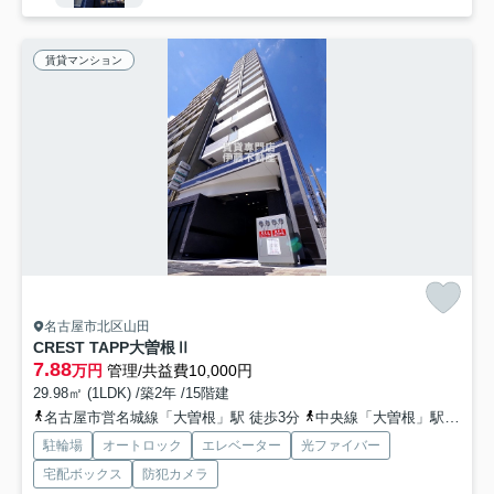
賃貸マンション
名古屋市北区山田
CREST TAPP大曽根Ⅱ
7.88
万円
管理/共益費10,000円
29.98㎡ (1LDK) /築2年 /15階建
名古屋市営名城線「大曽根」駅 徒歩3分
中央線「大曽根」駅 徒歩3分
駐輪場
オートロック
エレベーター
光ファイバー
宅配ボックス
防犯カメラ