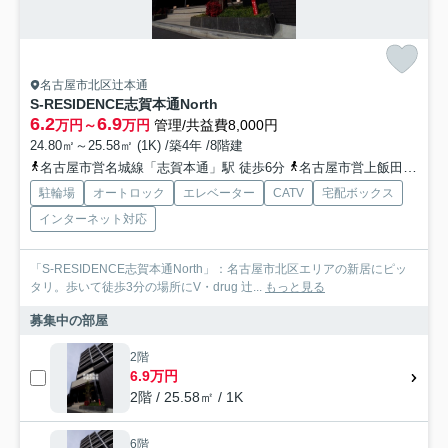
名古屋市北区辻本通
S-RESIDENCE志賀本通North
6.2
6.9
万円～
万円
管理/共益費8,000円
24.80㎡～25.58㎡ (1K) /築4年 /8階建
名古屋市営名城線「志賀本通」駅 徒歩6分
名古屋市営上飯田線「上飯田」駅 徒歩15分
駐輪場
オートロック
エレベーター
CATV
宅配ボックス
インターネット対応
「S-RESIDENCE志賀本通North」：名古屋市北区エリアの新居にピッ
タリ。歩いて徒歩3分の場所にV・drug 辻...
もっと見る
募集中の部屋
2階
6.9万円
2階 / 25.58㎡ / 1K
6階