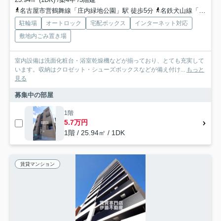
名古屋市営鶴舞線「庄内緑地公園」駅 徒歩5分
名鉄犬山線「上小田井」駅 徒歩20分
駐輪場
オートロック
宅配ボックス
インターネット対応
敷地内ごみ置き場
室内設備は洗面化粧台・浴室乾燥機などが揃っており、とても充実して
います。収納はクロゼット・シューズボックスなどが備え付け...
もっと
見る
募集中の部屋
1階
5.7万円
1階 / 25.94㎡ / 1DK
賃貸マンション