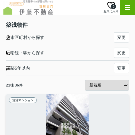
0
お気に入り
築浅物件
市区町村から探す
変更
沿線・駅から探す
変更
築5年以内
変更
21
棟
36
件
賃貸マンション