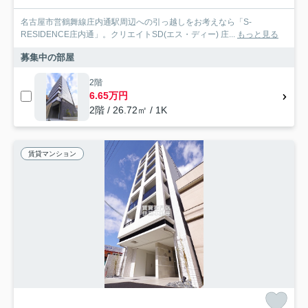
名古屋市営鶴舞線庄内通駅周辺への引っ越しをお考えなら「S-
RESIDENCE庄内通」。クリエイトSD(エス・ディー) 庄...
もっと見る
募集中の部屋
2階
6.65万円
2階 / 26.72㎡ / 1K
賃貸マンション