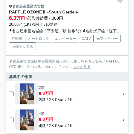
名古屋市北区大曽根
RAFFLE OZONEⅡ -South Garden-
6.3
万円
管理/共益費7,000円
28.05㎡ (1K) /築4年 /10階建
名古屋市営名城線「平安通」駅 徒歩5分
名鉄瀬戸線「森下」駅 徒歩9分
駐輪場
オートロック
エレベーター
CATV
光ファイバー
宅配ボックス
名古屋市営名城線平安通駅周辺への引っ越しをお考えなら「RAFFLE
OZONEⅡ -South Garden-」。ファミ...
もっと見る
募集中の部屋
2階
6.3万円
2階 / 28.05㎡ / 1K
4階
6.3万円
4階 / 28.05㎡ / 1K