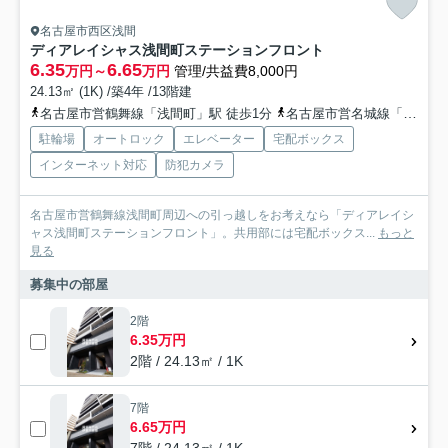
名古屋市西区浅間
ディアレイシャス浅間町ステーションフロント
6.35
6.65
万円～
万円
管理/共益費8,000円
24.13㎡ (1K) /築4年 /13階建
名古屋市営鶴舞線「浅間町」駅 徒歩1分
名古屋市営名城線「名古屋城」駅 徒歩20分
駐輪場
オートロック
エレベーター
宅配ボックス
インターネット対応
防犯カメラ
名古屋市営鶴舞線浅間町周辺への引っ越しをお考えなら「ディアレイシ
ャス浅間町ステーションフロント」。共用部には宅配ボックス...
もっと
見る
募集中の部屋
2階
6.35万円
2階 / 24.13㎡ / 1K
7階
6.65万円