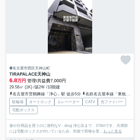
名古屋市西区天神山町
TIRAPALACE天神山
6.8
万円
管理/共益費7,000円
29.58㎡ (1K) /築2年 /10階建
名古屋市営鶴舞線「浄心」駅 徒歩5分
名鉄名古屋本線「東枇杷島」駅 徒歩25分
駐輪場
オートロック
エレベーター
CATV
光ファイバー
宅配ボックス
薬や日用品を買うのに便利なV・drug 浄心店まで、378mです。共用部
には宅配ボックスが付いているため、対面で荷物を受...
もっと見る