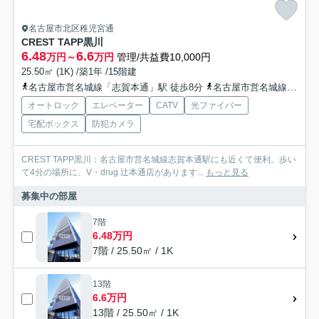
名古屋市北区稚児宮通
CREST TAPP黒川
6.48
6.6
万円～
万円
管理/共益費10,000円
25.50㎡ (1K) /築1年 /15階建
名古屋市営名城線「志賀本通」駅 徒歩8分
名古屋市営名城線「黒川」駅 徒歩10分
オートロック
エレベーター
CATV
光ファイバー
宅配ボックス
防犯カメラ
CREST TAPP黒川：名古屋市営名城線志賀本通駅にも近くて便利。歩い
て4分の場所に、V・drug 辻本通店があります...
もっと見る
募集中の部屋
7階
6.48万円
7階 / 25.50㎡ / 1K
13階
6.6万円
13階 / 25.50㎡ / 1K