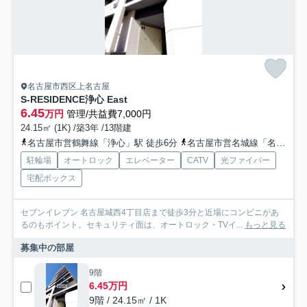
名古屋市西区上名古屋
S-RESIDENCE浄心 East
6.45
万円
管理/共益費7,000円
24.15㎡ (1K) /築3年 /13階建
名古屋市営鶴舞線「浄心」駅 徒歩6分
名古屋市営名城線「名城公園」駅 徒歩15分
駐輪場
オートロック
エレベーター
CATV
光ファイバー
宅配ボックス
セブンイレブン 名古屋城西4丁目店まで徒歩3分と近場にコンビニがあ
るのもポイント。セキュリティ面は、オートロック・TVイ...
もっと見る
募集中の部屋
9階
6.45万円
9階 / 24.15㎡ / 1K