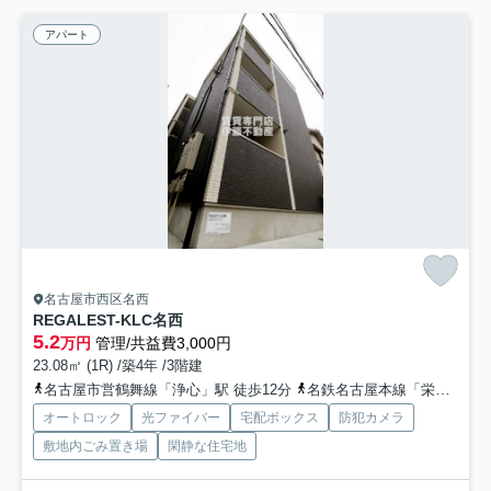
アパート
名古屋市西区名西
REGALEST-KLC名西
5.2
万円
管理/共益費3,000円
23.08㎡ (1R) /築4年 /3階建
名古屋市営鶴舞線「浄心」駅 徒歩12分
名鉄名古屋本線「栄生」駅 徒歩19分
オートロック
光ファイバー
宅配ボックス
防犯カメラ
敷地内ごみ置き場
閑静な住宅地