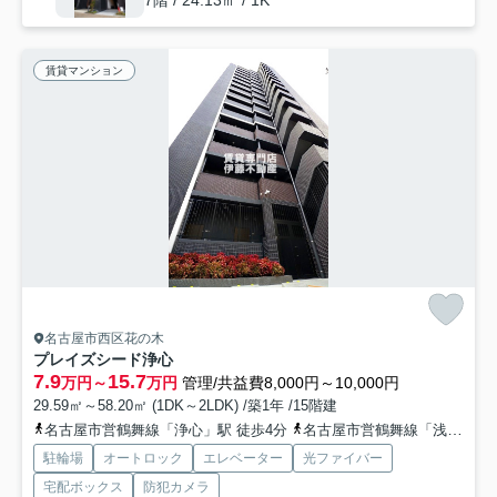
7階 / 24.13㎡ / 1K
賃貸マンション
名古屋市西区花の木
プレイズシード浄心
7.9
15.7
万円～
万円
管理/共益費8,000円～10,000円
29.59㎡～58.20㎡ (1DK～2LDK) /築1年 /15階建
名古屋市営鶴舞線「浄心」駅 徒歩4分
名古屋市営鶴舞線「浅間町」駅 徒歩15分
駐輪場
オートロック
エレベーター
光ファイバー
宅配ボックス
防犯カメラ