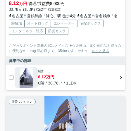
8.12
万円
管理/共益費8,000円
30.78㎡ (1LDK) /築2年 /11階建
名古屋市営鶴舞線「浄心」駅 徒歩4分
名古屋市営名城線「名城公園」駅 徒歩23分
駐輪場
オートロック
エレベーター
宅配ボックス
インターネット対応
防犯カメラ
こだわりポイント満載のSOLメイクス浄心天神山。薬や日用品を買うの
に便利なV・drug 浄心店まで、354mです。セキュ...
もっと見る
募集中の部屋
6階
8.12万円
6階 / 30.78㎡ / 1LDK
賃貸マンション