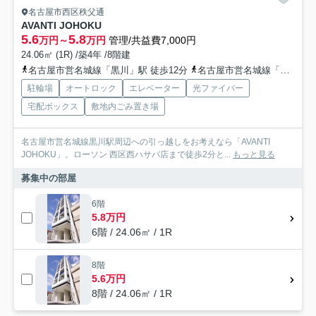
名古屋市西区秩父通
AVANTI JOHOKU
5.6
5.8
万円～
万円
管理/共益費7,000円
24.06㎡ (1R) /築4年 /8階建
名古屋市営名城線「黒川」駅 徒歩12分
名古屋市営名城線「名城公園」駅 徒歩15分
駐輪場
オートロック
エレベーター
光ファイバー
宅配ボックス
敷地内ごみ置き場
名古屋市営名城線黒川駅周辺への引っ越しをお考えなら「AVANTI
JOHOKU」。ローソン 西区西ハサバ店まで徒歩2分と...
もっと見る
募集中の部屋
6階
5.8万円
6階 / 24.06㎡ / 1R
8階
5.6万円
8階 / 24.06㎡ / 1R