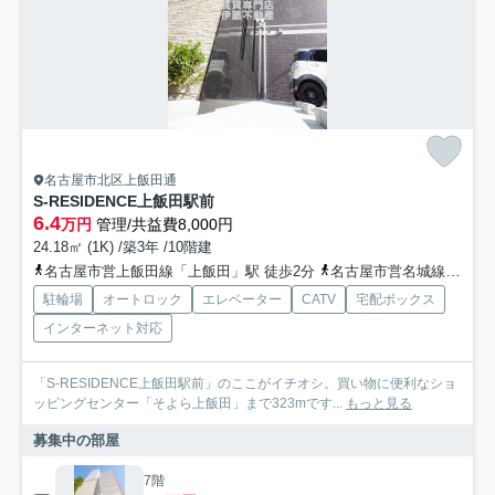
名古屋市北区上飯田通
S-RESIDENCE上飯田駅前
6.4
万円
管理/共益費8,000円
24.18㎡ (1K) /築3年 /10階建
名古屋市営上飯田線「上飯田」駅 徒歩2分
名古屋市営名城線「平安通」駅 徒歩10分
駐輪場
オートロック
エレベーター
CATV
宅配ボックス
インターネット対応
「S-RESIDENCE上飯田駅前」のここがイチオシ。買い物に便利なショ
ッピングセンター「そよら上飯田」まで323mです...
もっと見る
募集中の部屋
7階