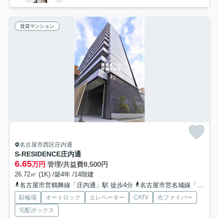
賃貸マンション
名古屋市西区庄内通
S-RESIDENCE庄内通
6.65
万円
管理/共益費8,500円
26.72㎡ (1K) /築4年 /14階建
名古屋市営鶴舞線「庄内通」駅 徒歩4分
名古屋市営名城線「黒川」駅 徒歩26分
駐輪場
オートロック
エレベーター
CATV
光ファイバー
宅配ボックス