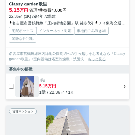
Classy garden歌里
5.15
万円
管理/共益費4,000円
22.36㎡ (1K) /築4年 /2階建
名古屋市営鶴舞線「庄内緑地公園」駅 徒歩8分
ＪＲ東海交通城北線「小田井」駅 徒歩15分
宅配ボックス
インターネット対応
敷地内ごみ置き場
閑静な住宅地
名古屋市営鶴舞線庄内緑地公園周辺への引っ越しをお考えなら「Classy
garden歌里」♪室内設備は浴室乾燥機・洗髪洗...
もっと見る
募集中の部屋
1階
5.15万円
1階 / 22.36㎡ / 1K
賃貸マンション