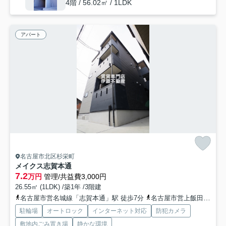
4階 / 56.02㎡ / 1LDK
アパート
名古屋市北区杉栄町
メイクス志賀本通
7.2
万円
管理/共益費3,000円
26.55㎡ (1LDK) /築1年 /3階建
名古屋市営名城線「志賀本通」駅 徒歩7分
名古屋市営上飯田線「平安通」駅 徒歩10分
駐輪場
オートロック
インターネット対応
防犯カメラ
敷地内ごみ置き場
静かな環境