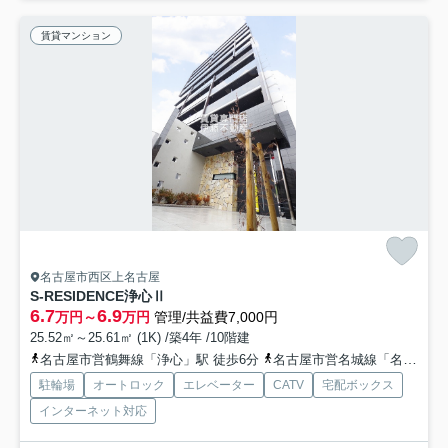
賃貸マンション
名古屋市西区上名古屋
S-RESIDENCE浄心Ⅱ
6.7
6.9
万円～
万円
管理/共益費7,000円
25.52㎡～25.61㎡ (1K) /築4年 /10階建
名古屋市営鶴舞線「浄心」駅 徒歩6分
名古屋市営名城線「名城公園」駅 徒歩17分
駐輪場
オートロック
エレベーター
CATV
宅配ボックス
インターネット対応