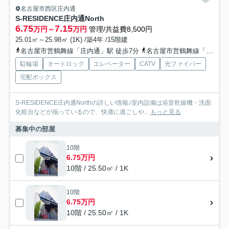
名古屋市西区庄内通
S-RESIDENCE庄内通North
6.75
7.15
万円～
万円
管理/共益費8,500円
25.01㎡～25.98㎡ (1K) /築4年 /15階建
名古屋市営鶴舞線「庄内通」駅 徒歩7分
名古屋市営鶴舞線「庄内緑地公園」駅 徒歩12分
駐輪場
オートロック
エレベーター
CATV
光ファイバー
宅配ボックス
S-RESIDENCE庄内通Northの詳しい情報♪室内設備は浴室乾燥機・洗面
化粧台などが揃っているので、快適に過ごしや...
もっと見る
募集中の部屋
10階
6.75万円
10階 / 25.50㎡ / 1K
10階
6.75万円
10階 / 25.50㎡ / 1K