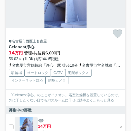
名古屋市西区上名古屋
Celenest浄心
14
万円
管理/共益費6,000円
56.02㎡ (1LDK) /築1年 /5階建
名古屋市営鶴舞線「浄心」駅 徒歩10分
名古屋市営名城線「名城公園」駅 徒歩21分
駐輪場
オートロック
CATV
宅配ボックス
インターネット対応
防犯カメラ
「Celenest浄心」のここがイチオシ。浴室乾燥機を設置しているので、
外に干したくない日でもバスルームに干せば効率よく...
もっと見る
募集中の部屋
4階
14万円