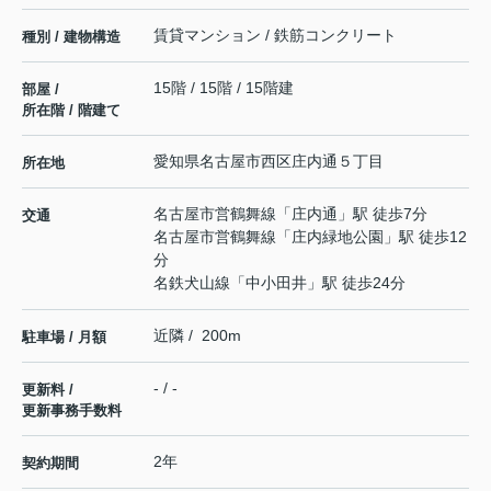
賃貸マンション / 鉄筋コンクリート
種別 / 建物構造
15階 / 15階 / 15階建
部屋 /
所在階 / 階建て
愛知県
名古屋市西区
庄内通
５丁目
所在地
名古屋市営鶴舞線
「
庄内通
」駅 徒歩7分
交通
名古屋市営鶴舞線
「
庄内緑地公園
」駅 徒歩12
分
名鉄犬山線
「
中小田井
」駅 徒歩24分
近隣 / 200m
駐車場 / 月額
- / -
更新料 /
更新事務手数料
2年
契約期間