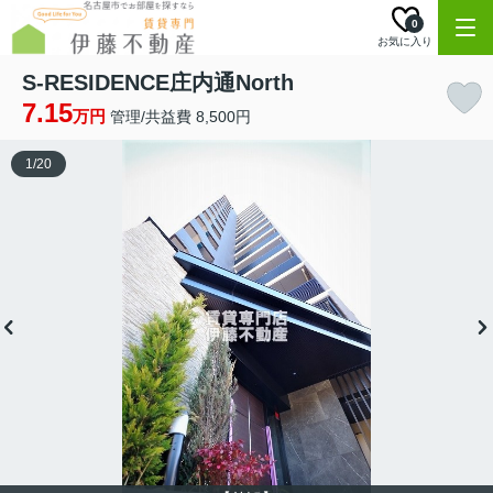
0
お気に入り
S-RESIDENCE庄内通North
7.15
万円
管理/共益費 8,500円
1
/
20