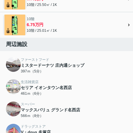
10階 / 25.50㎡ / 1K
10階
6.75万円
10階 / 25.01㎡ / 1K
周辺施設
ファーストフード
ミスタードーナツ 庄内通ショップ
397ｍ（5分）
生活雑貨店
セリア イオンタウン名西店
461ｍ（6分）
スーパー
マックスバリュ グランド名西店
566ｍ（8分）
ドラッグストア
V・drug 名塚店