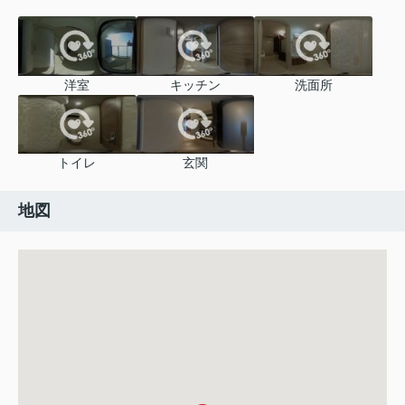
洋室
キッチン
洗面所
トイレ
玄関
地図