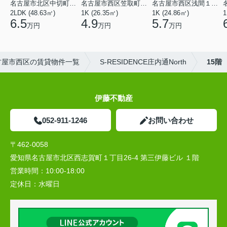
名古屋市北区中切町２丁目
名古屋市西区笠取町４丁目
名古屋市西区浅間１丁目
2LDK (48.63㎡)
1K (26.35㎡)
1K (24.86㎡)
1
6.5
4.9
5.7
万円
万円
万円
古屋市西区の賃貸物件一覧
S-RESIDENCE庄内通North
15階
伊藤不動産
052-911-1246
お問い合わせ
〒462-0058
愛知県名古屋市北区西志賀町１丁目26-4 第三伊藤ビル １階
営業時間：
10:00‐18:00
定休日：
水曜日