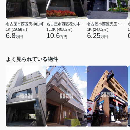
名古屋市西区花の木３丁目
名古屋市西区児玉１丁目
名古屋市西区天神山町
1LDK (40.82㎡)
1K (24.02㎡)
1
1K (29.58㎡)
10.6
6.25
6.8
万円
万円
万円
よく見られている物件