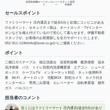
浴室乾燥機
オートロッ
エレベータ
ネット使用
ク
ー
料無料
セールスポイント
ファミリーマート 庄内通店まで徒歩5分と近場にコンビニがある
のもポイント。セキュリティ面は、オートロック・TVインター
ホンなどを備え付けているので安心して暮らせます。伊藤不動産
スタッフが、お客様のお部屋探しを全力サポートいたします。
052-911-1246/info@iznet.co.jpからご連絡ください。
ポイント
二個口ガステーブル
独立洗面台
浴室乾燥機
暖房便座
温水
洗浄便座
バス
トイレ別室内洗濯機置場
エアコン
シューズ
ボックス
ケーブルTV
インターネット対応
ネット使用料不
要
Wi-Fi
オートロック
宅配BOX
防犯カメラ
カメラ付き
インターホン
専用ごみ置場
エレベーター
自転車置場
都市
ガス
バルコニー
担当者のコメント
近くにはファミリーマート 庄内通店(徒歩5分)があり