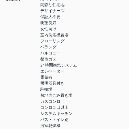
閑静な住宅地
デザイナーズ
保証人不要
眺望良好
女性向け
室内洗濯機置場
フローリング
ベランダ
バルコニー
都市ガス
24時間換気システム
エレベーター
電気有
照明器具付き
駐輪場
敷地内ごみ置き場
ガスコンロ
コンロ２口以上
システムキッチン
バス・トイレ別
浴室乾燥機