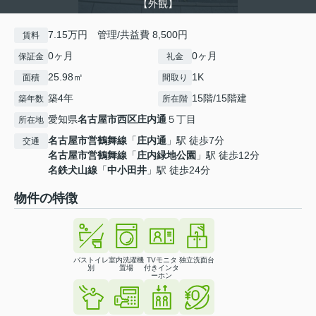
【外観】
7.15万円 管理/共益費 8,500円
賃料
0ヶ月
0ヶ月
保証金
礼金
25.98㎡
1K
面積
間取り
築4年
15階/15階建
築年数
所在階
愛知県
名古屋市西区
庄内通
５丁目
所在地
名古屋市営鶴舞線
「
庄内通
」駅 徒歩7分
交通
名古屋市営鶴舞線
「
庄内緑地公園
」駅 徒歩12分
名鉄犬山線
「
中小田井
」駅 徒歩24分
物件の特徴
バストイレ
室内洗濯機
TVモニタ
独立洗面台
別
置場
付きインタ
ーホン