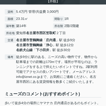
【外観】
5.4万円 管理/共益費 3,000円
賃料
23.31㎡
1R
面積
間取り
築14年
2階/2階建
築年数
所在階
愛知県
名古屋市西区
笠取町
２丁目
所在地
名古屋市営鶴舞線
「
庄内通
」駅 徒歩9分
交通
名古屋市営鶴舞線
「
浄心
」駅 徒歩12分
名鉄犬山線
「
下小田井
」駅 徒歩30分
徒歩9分に駅のある、ニーズの高い物件です。物件から
備考
駐車場までの距離は170mです。場所が平坦なのは、ラ
ンニングをする上で抑えたいポイントですね。2駅利用
可能でアクセスの良いアパートです。メールアドレス
info@iznet.co.jpまで、お気軽にご連絡ください。名古
屋市西区にある賃貸情報を数多くご紹介いたします。
ミューズのコメント(おすすめポイント)
歩いて徒歩4分の場所にヤマナカ 庄内通店があるのもポイント。