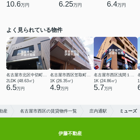
10.6
6.25
6.4
万円
万円
万円
よく見られている物件
名古屋市北区中切町２丁目
名古屋市西区笠取町４丁目
名古屋市西区浅間１丁目
2LDK (48.63㎡)
1K (26.35㎡)
1K (24.86㎡)
1
6.5
4.9
5.7
万円
万円
万円
動産
名古屋市西区の賃貸物件一覧
庄内通駅
ミューズ
伊藤不動産