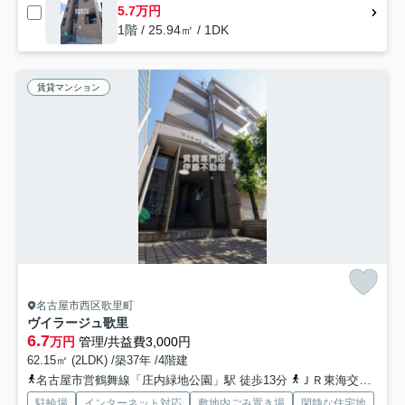
5.7万円
1階 / 25.94㎡ / 1DK
賃貸マンション
名古屋市西区歌里町
ヴイラージュ歌里
6.7
万円
管理/共益費3,000円
62.15㎡ (2LDK) /築37年 /4階建
名古屋市営鶴舞線「庄内緑地公園」駅 徒歩13分
ＪＲ東海交通城北線「小田井」駅 徒歩13分
駐輪場
インターネット対応
敷地内ごみ置き場
閑静な住宅地