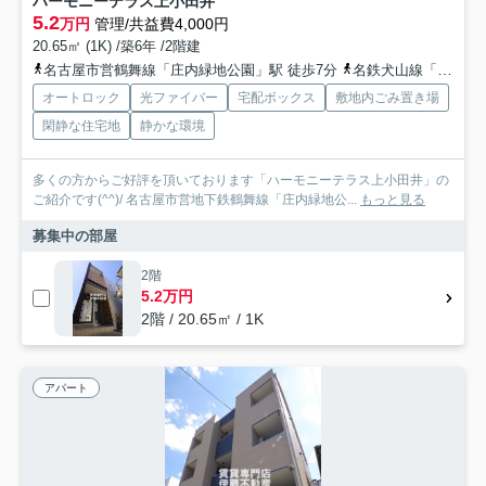
ハーモニーテラス上小田井
5.2
万円
管理/共益費4,000円
20.65㎡ (1K) /築6年 /2階建
名古屋市営鶴舞線「庄内緑地公園」駅 徒歩7分
名鉄犬山線「中小田井」駅 徒歩7分
オートロック
光ファイバー
宅配ボックス
敷地内ごみ置き場
閑静な住宅地
静かな環境
多くの方からご好評を頂いております「ハーモニーテラス上小田井」の
ご紹介です(^^)/ 名古屋市営地下鉄鶴舞線「庄内緑地公...
もっと見る
募集中の部屋
2階
5.2万円
2階 / 20.65㎡ / 1K
アパート