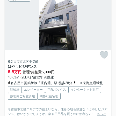
名古屋市北区中切町
はやしビジデンス
6.5
万円
管理/共益費5,000円
48.63㎡ (2LDK) /築32年 /8階建
名古屋市営鶴舞線「庄内通」駅 徒歩28分
ＪＲ東海交通城北線「比良」駅 徒歩29分
駐輪場
エレベーター
宅配ボックス
インターネット対応
敷地内ごみ置き場
閑静な住宅地
名古屋市北区エリアでの住まいなら、住み心地も快適な「はやしビジデ
ンス」はいかがでしょうか。薬や日用品を買うのに便利なV・...
もっと