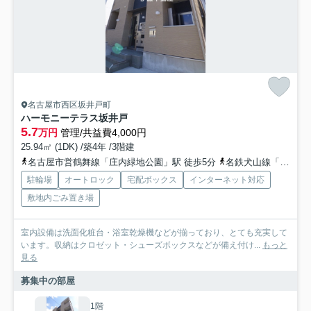
名古屋市西区坂井戸町
ハーモニーテラス坂井戸
5.7
万円
管理/共益費4,000円
25.94㎡ (1DK) /築4年 /3階建
名古屋市営鶴舞線「庄内緑地公園」駅 徒歩5分
名鉄犬山線「上小田井」駅 徒歩20分
駐輪場
オートロック
宅配ボックス
インターネット対応
敷地内ごみ置き場
室内設備は洗面化粧台・浴室乾燥機などが揃っており、とても充実して
います。収納はクロゼット・シューズボックスなどが備え付け...
もっと
見る
募集中の部屋
1階