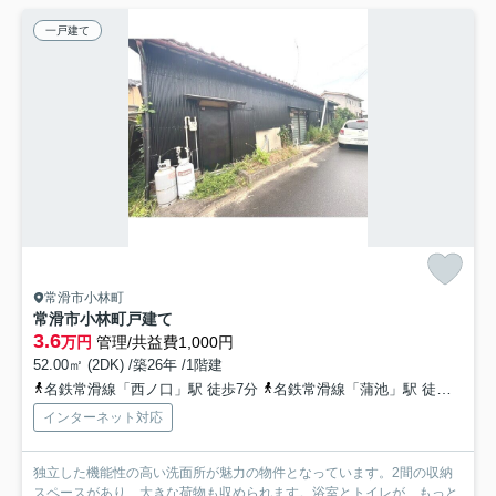
一戸建て
常滑市小林町
常滑市小林町戸建て
3.6
万円
管理/共益費1,000円
52.00㎡ (2DK) /築26年 /1階建
名鉄常滑線「西ノ口」駅 徒歩7分
名鉄常滑線「蒲池」駅 徒歩10分
インターネット対応
独立した機能性の高い洗面所が魅力の物件となっています。2間の収納
スペースがあり、大きな荷物も収められます。浴室とトイレが...
もっと