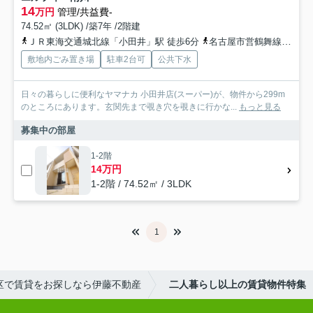
14
万円
管理/共益費-
74.52㎡ (3LDK) /築7年 /2階建
ＪＲ東海交通城北線「小田井」駅 徒歩6分
名古屋市営鶴舞線「庄内緑地公園」駅 徒歩10分
敷地内ごみ置き場
駐車2台可
公共下水
日々の暮らしに便利なヤマナカ 小田井店(スーパー)が、物件から299m
のところにあります。玄関先まで覗き穴を覗きに行かな...
もっと見る
募集中の部屋
1-2階
14万円
1-2階 / 74.52㎡ / 3LDK
1
区で賃貸をお探しなら伊藤不動産
二人暮らし以上の賃貸物件特集