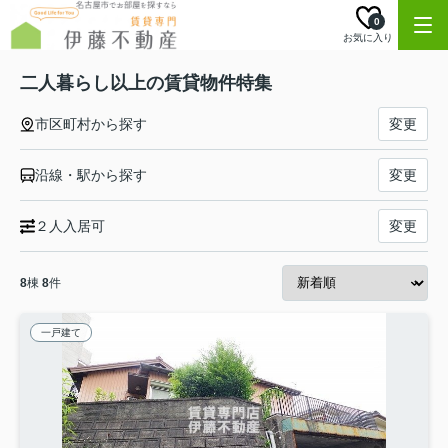
0
お気に入り
二人暮らし以上の賃貸物件特集
市区町村から探す
変更
沿線・駅から探す
変更
２人入居可
変更
8
棟
8
件
一戸建て