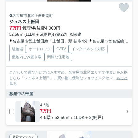
名古屋市北区上飯田南町
ジュネス上飯田
7
万円
管理/共益費4,000円
52.56㎡ (1LDK＋S(納戸)) /築22年 /5階建
名古屋市営上飯田線「上飯田」駅 徒歩4分
名古屋市営名城線「平安通」駅 徒歩9分
駐輪場
オートロック
CATV
インターネット対応
敷地内ごみ置き場
閑静な住宅地
こだわりで選びたい方におすすめ。名古屋市北区エリアで住まいをお探
しなら「ジュネス上飯田」。買い物に便利なショッピングセン...
もっと
見る
募集中の部屋
4-5階
7万円
4-5階 / 52.56㎡ / 1LDK＋S(納戸)
賃貸マンション