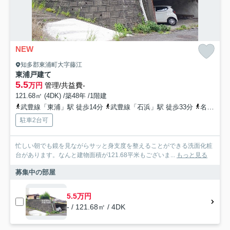
NEW
知多郡東浦町大字藤江
東浦戸建て
5.5
万円
管理/共益費-
121.68㎡ (4DK) /築48年 /1階建
武豊線「東浦」駅 徒歩14分
武豊線「石浜」駅 徒歩33分
名鉄三河線「吉浜」駅 徒歩95分
駐車2台可
忙しい朝でも鏡を見ながらサッと身支度を整えることができる洗面化粧
台があります。なんと建物面積が121.68平米もございま...
もっと見る
募集中の部屋
5.5万円
- / 121.68㎡ / 4DK