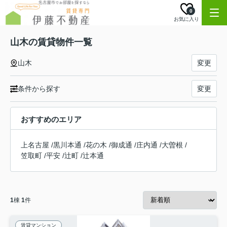
0
お気に入り
山木の賃貸物件一覧
山木
変更
条件から探す
変更
おすすめのエリア
上名古屋
/
黒川本通
/
花の木
/
御成通
/
庄内通
/
大曽根
/
笠取町
/
平安
/
辻町
/
辻本通
1
棟
1
件
賃貸マンション