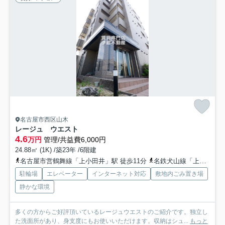
名古屋市西区山木
レージュ ウエスト
4.6
万円
管理/共益費6,000円
24.88㎡ (1K) /築23年 /6階建
名古屋市営鶴舞線「上小田井」駅 徒歩11分
名鉄犬山線「上小田井」駅 徒歩11分
駐輪場
エレベーター
インターネット対応
敷地内ごみ置き場
静かな環境
多くの方からご好評頂いているレージュウエストのご紹介です。独立し
た洗面所があり、身支度にもお使いいただけます。収納はシュ...
もっと