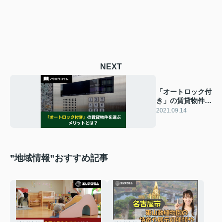
NEXT
「オートロック付
き」の賃貸物件を
選ぶメリットと
2021.09.14
は？
”地域情報”おすすめ記事