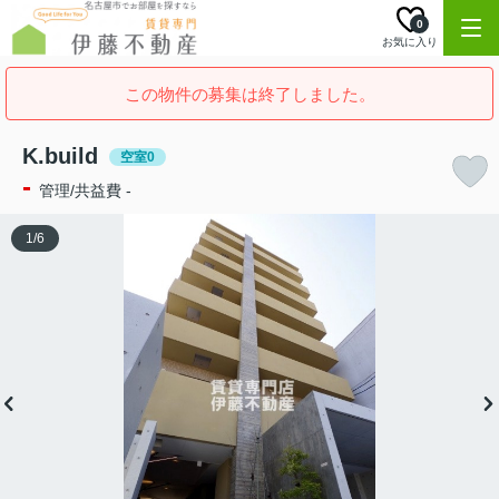
0
お気に入り
この物件の募集は終了しました。
K.build
空室0
-
管理/共益費 -
1
/
6