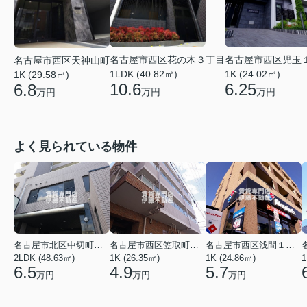
名古屋市西区花の木３丁目
名古屋市西区児玉
名古屋市西区天神山町
1LDK (40.82㎡)
1K (24.02㎡)
1K (29.58㎡)
10.6
6.25
6.8
万円
万円
万円
よく見られている物件
名古屋市北区中切町２丁目
名古屋市西区笠取町４丁目
名古屋市西区浅間１丁目
2LDK (48.63㎡)
1K (26.35㎡)
1K (24.86㎡)
1
6.5
4.9
5.7
万円
万円
万円