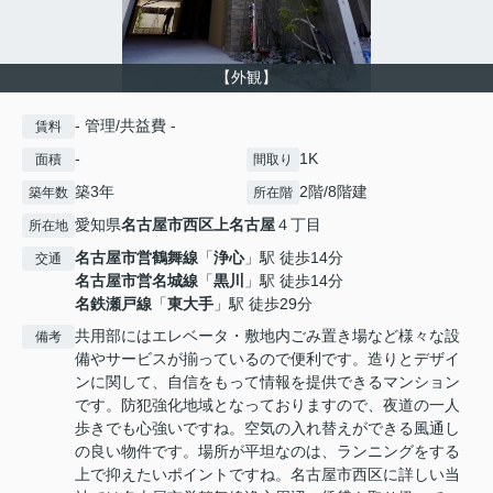
【外観】
- 管理/共益費 -
賃料
-
1K
面積
間取り
築3年
2階/8階建
築年数
所在階
愛知県
名古屋市西区
上名古屋
４丁目
所在地
名古屋市営鶴舞線
「
浄心
」駅 徒歩14分
交通
名古屋市営名城線
「
黒川
」駅 徒歩14分
名鉄瀬戸線
「
東大手
」駅 徒歩29分
共用部にはエレベータ・敷地内ごみ置き場など様々な設
備考
備やサービスが揃っているので便利です。造りとデザイ
ンに関して、自信をもって情報を提供できるマンション
です。防犯強化地域となっておりますので、夜道の一人
歩きでも心強いですね。空気の入れ替えができる風通し
の良い物件です。場所が平坦なのは、ランニングをする
上で抑えたいポイントですね。名古屋市西区に詳しい当