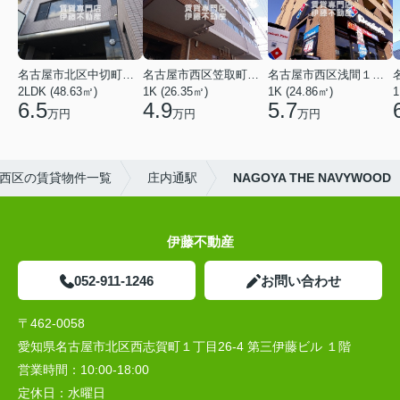
名古屋市北区中切町２丁目
名古屋市西区笠取町４丁目
名古屋市西区浅間１丁目
2LDK (48.63㎡)
1K (26.35㎡)
1K (24.86㎡)
1
6.5
4.9
5.7
万円
万円
万円
西区の賃貸物件一覧
庄内通駅
NAGOYA THE NAVYWOOD
伊藤不動産
052-911-1246
お問い合わせ
〒462-0058
愛知県名古屋市北区西志賀町１丁目26-4 第三伊藤ビル １階
営業時間：
10:00‐18:00
定休日：
水曜日