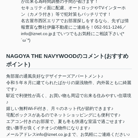
が出来る為時間調整の手間が省けます！
セキュリティ面に配慮、オートロックやTVインターホ
ン（カメラ付き）等で犯対策もバッチリです！
名古屋市西区エリアでお部屋探しをするなら、先ずは情
報豊富な弊社伊藤不動産にご連絡を！052-911-1246／
info@iznet.co.jpまでいつでもお気軽にご相談下さい(*
´ω`*)
NAGOYA THE NAVYWOODのコメント(おすすめ
ポイント)
角部屋の通風良好なデザイナーズアパートメント♪
令和５年８月に建てられたばかりの築浅物件、内外装ともに綺麗
です♪
駅近で利便性が高く、お買い物も周辺で出来る住みやすい住環境
♪
嬉しい無料Wi-Fi付き、月々のネット代が節約できます♪
宅配ボックスがあるのでネットショッピングにも便利です♪
エアコン付きのお部屋で、夏も冬も快適な室温で過ごせます♪
使い勝手が良くイチオシの物件になります♪
メールアドレスinfo@iznet.co.jpまで、お気軽にご連絡ください♪