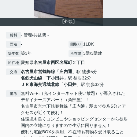
【外観】
- 管理/共益費 -
賃料
-
1LDK
面積
間取り
築3年
3階/3階建
築年数
所在階
愛知県
名古屋市西区
名塚町
２丁目
所在地
名古屋市営鶴舞線
「
庄内通
」駅 徒歩5分
交通
名鉄犬山線
「
下小田井
」駅 徒歩32分
ＪＲ東海交通城北線
「
小田井
」駅 徒歩32分
無料Wi-Fi（光インターネット使い放題）が導入された
備考
デザイナーズアパート（角部屋）！
名古屋市営地下鉄鶴舞線「庄内通」駅まで徒歩5分とア
クセスが近くて便利！
住環境も良くコンビニやショッピングセンターから徒歩
圏内の立地になりますので生活に困りません！
便利な宅配BOXを採用、不在時も荷物を受け取ること