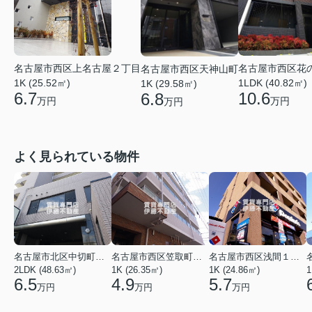
名古屋市西区花
名古屋市西区上名古屋２丁目
名古屋市西区天神山町
1LDK (40.82㎡)
1K (25.52㎡)
1K (29.58㎡)
10.6
6.7
6.8
万円
万円
万円
よく見られている物件
名古屋市北区中切町２丁目
名古屋市西区笠取町４丁目
名古屋市西区浅間１丁目
2LDK (48.63㎡)
1K (26.35㎡)
1K (24.86㎡)
1
6.5
4.9
5.7
万円
万円
万円