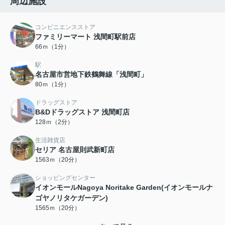
周辺施設
コンビニエンスストア
ファミリーマート 浅間町駅前店
66ｍ（1分）
駅
名古屋市営地下鉄鶴舞線「浅間町」
80ｍ（1分）
ドラッグストア
B&Dドラッグストア 浅間町店
128ｍ（2分）
生活雑貨店
セリア 名古屋則武新町店
1563ｍ（20分）
ショッピングセンター
イオンモールNagoya Noritake Garden(イオンモールナ
ゴヤノリタケガーデン)
1565ｍ（20分）