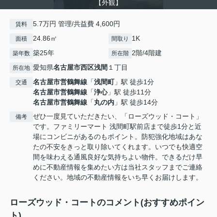
【外観】
5.7万円 管理/共益費 4,600円
賃料
24.86㎡
1K
面積
間取り
築25年
2階/4階建
築年数
所在階
愛知県
名古屋市西区
浅間
１丁目
所在地
名古屋市営鶴舞線
「
浅間町
」駅 徒歩1分
交通
名古屋市営鶴舞線
「
浄心
」駅 徒歩11分
名古屋市営鶴舞線
「
丸の内
」駅 徒歩14分
ぜひ一度見ていただきたい、「ローズウッド・コート」
備考
です。ファミリーマート 浅間町駅前店まで徒歩1分と近
場にコンビニがあるのもポイント。防犯強化地域はあな
たの不安をきっと取り除いてくれます。いつでも快適空
間を味わえる通風良好な気持ちよい物件。できるだけ早
めに不動産情報を集めたい方は当社スタッフまでご連絡
ください。地域の不動産情報をいち早くお届けします。
ローズウッド・コートのコメント(おすすめポイン
ト)