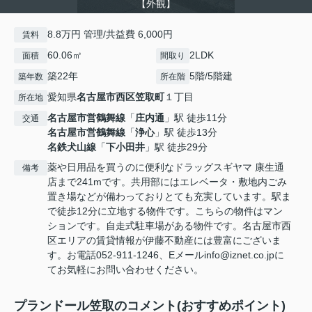
【外観】
8.8万円 管理/共益費 6,000円
賃料
60.06㎡
2LDK
面積
間取り
築22年
5階/5階建
築年数
所在階
愛知県
名古屋市西区
笠取町
１丁目
所在地
名古屋市営鶴舞線
「
庄内通
」駅 徒歩11分
交通
名古屋市営鶴舞線
「
浄心
」駅 徒歩13分
名鉄犬山線
「
下小田井
」駅 徒歩29分
薬や日用品を買うのに便利なドラッグスギヤマ 康生通
備考
店まで241mです。共用部にはエレベータ・敷地内ごみ
置き場などが備わっておりとても充実しています。駅ま
で徒歩12分に立地する物件です。こちらの物件はマン
ションです。自走式駐車場がある物件です。名古屋市西
区エリアの賃貸情報が伊藤不動産には豊富にございま
す。お電話052-911-1246、Eメールinfo@iznet.co.jpに
てお気軽にお問い合わせください。
プランドール笠取のコメント(おすすめポイント)