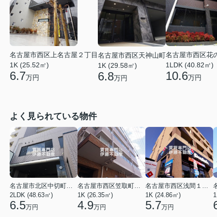
名古屋市西区花
名古屋市西区上名古屋２丁目
名古屋市西区天神山町
1LDK (40.82㎡)
1K (25.52㎡)
1K (29.58㎡)
10.6
6.7
6.8
万円
万円
万円
よく見られている物件
名古屋市北区中切町２丁目
名古屋市西区笠取町４丁目
名古屋市西区浅間１丁目
2LDK (48.63㎡)
1K (26.35㎡)
1K (24.86㎡)
1
6.5
4.9
5.7
万円
万円
万円