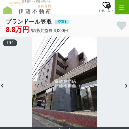
0
お気に入り
プランドール笠取
空室1
8.8万円
管理/共益費 6,000円
1
/
19