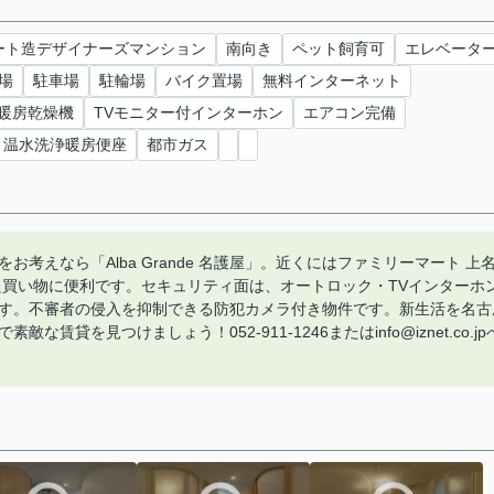
ート造デザイナーズマンション
南向き
ペット飼育可
エレベータ
場
駐車場
駐輪場
バイク置場
無料インターネット
暖房乾燥機
TVモニター付インターホン
エアコン完備
温水洗浄暖房便座
都市ガス
考えなら「Alba Grande 名護屋」。近くにはファミリーマート 上
た買い物に便利です。セキュリティ面は、オートロック・TVインターホ
す。不審者の侵入を抑制できる防犯カメラ付き物件です。新生活を名古
貸を見つけましょう！052-911-1246またはinfo@iznet.co.jp