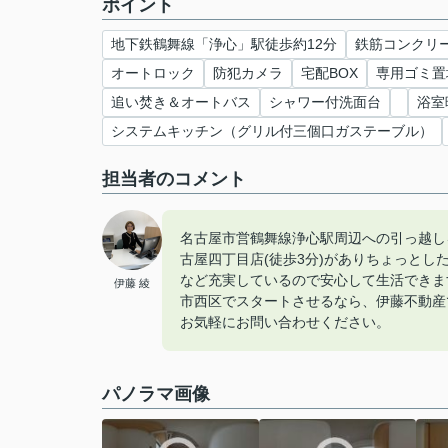
ポイント
地下鉄鶴舞線「浄心」駅徒歩約12分
鉄筋コンクリ
オートロック
防犯カメラ
宅配BOX
専用ゴミ置
追い焚き＆オートバス
シャワー付洗面台
浴室
システムキッチン（グリル付三個口ガステーブル）
担当者のコメント
名古屋市営鶴舞線浄心駅周辺への引っ越しをお
古屋四丁目店(徒歩3分)がありちょっとし
など充実しているので安心して生活できま
伊藤 綾
市西区でスタートさせるなら、伊藤不動産で素敵な賃
お気軽にお問い合わせください。
パノラマ画像