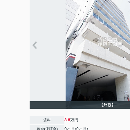
【外観】
8.8
万円
賃料
0ヶ月(0ヶ月)
敷金(保証金)