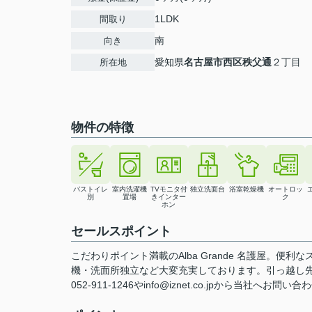
1LDK
間取り
南
向き
愛知県
名古屋市西区
秩父通
２丁目
所在地
物件の特徴
バストイレ
室内洗濯機
TVモニタ付
独立洗面台
浴室乾燥機
オートロッ
別
置場
きインター
ク
ホン
セールスポイント
こだわりポイント満載のAlba Grande 名護屋。便
機・洗面所独立など大変充実しております。引っ越し
052-911-1246やinfo@iznet.co.jpから当社へお