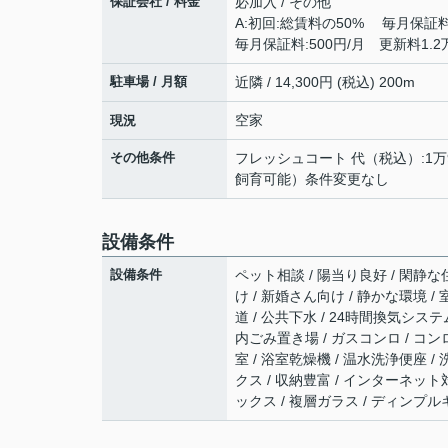
保証会社 / 料金
必加入 / その他
A:初回:総賃料の50% 毎月保証
毎月保証料:500円/月 更新料1.
駐車場 / 月額
近隣 / 14,300円 (税込) 200m
空家
現況
その他条件
フレッシュコート 代（税込）:1万9
飼育可能）条件変更なし
設備条件
設備条件
ペット相談 / 陽当り良好 / 閑静な住
け / 新婚さん向け / 静かな環境 /
道 / 公共下水 / 24時間換気システ
内ごみ置き場 / ガスコンロ / コン
室 / 浴室乾燥機 / 温水洗浄便座 /
クス / 収納豊富 / インターネット
ックス / 複層ガラス / ディンプルキ