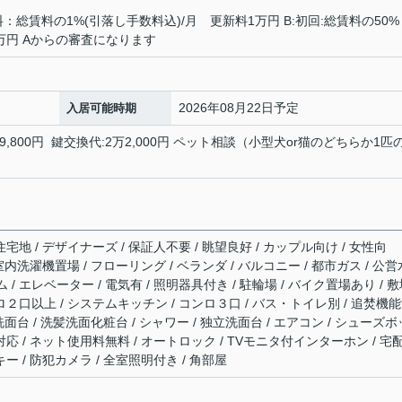
料：総賃料の1%(引落し手数料込)/月 更新料1万円 B:初回:総賃料の50
2万円 Aからの審査になります
2026年08月22日予定
入居可能時期
,800円 鍵交換代:2万2,000円 ペット相談（小型犬or猫のどちらか1匹
宅地 / デザイナーズ / 保証人不要 / 眺望良好 / カップル向け / 女性向
 室内洗濯機置場 / フローリング / ベランダ / バルコニー / 都市ガス / 公営
ム / エレベーター / 電気有 / 照明器具付き / 駐輪場 / バイク置場あり / 
ロ２口以上 / システムキッチン / コンロ３口 / バス・トイレ別 / 追焚機
 洗面台 / 洗髪洗面化粧台 / シャワー / 独立洗面台 / エアコン / シューズボ
対応 / ネット使用料無料 / オートロック / TVモニタ付インターホン / 宅
ー / 防犯カメラ / 全室照明付き / 角部屋