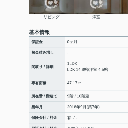
リビング
洋室
基本情報
0ヶ月
保証金
敷金積み増し
-
1LDK
間取り / 詳細
LDK 14.8帖
/
洋室 4.5帖
47.17㎡
専有面積
9階 / 10階建
所在階 / 階建て
2018年9月(築7年)
築年月
保険会社 / 料金
有 / -