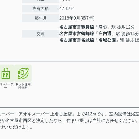
47.17㎡
専有面積
2018年9月(築7年)
築年月
名古屋市営鶴舞線
「
浄心
」駅 徒歩12分
名古屋市営鶴舞線
「
庄内通
」駅 徒歩14
交通
名古屋市営名城線
「
名城公園
」駅 徒歩1
エレベータ
ネット使用
ー
料無料
利なスーパー「アオキスーパー 上名古屋店」まで413mです。室内設備は浴
先が名古屋市西区と決定したなら、住まい探しは当社にお任せください
問い合わせいただけます。