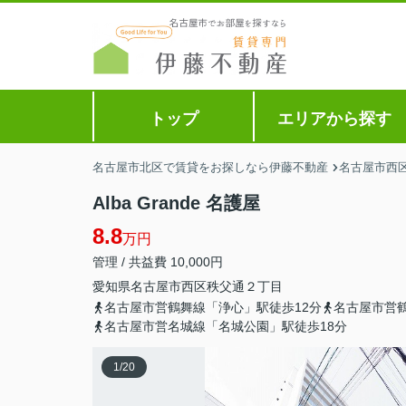
トップ
エリアから探す
名古屋市北区で賃貸をお探しなら伊藤不動産
名古屋市西
Alba Grande 名護屋
8.8
万円
管理 / 共益費 10,000円
愛知県
名古屋市西区
秩父通
２丁目
名古屋市営鶴舞線「浄心」駅徒歩12分
名古屋市営
名古屋市営名城線「名城公園」駅徒歩18分
1
/
20