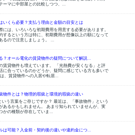
ーマに中部屋との比較しつつ、...
はいくら必要？支払う理由と金額の目安とは
際には、いろいろな初期費用を用意する必要があります。
約するという方は特に、初期費用が想像以上の額になって
るので注意しましょう。 ...
る？オール電化の賃貸物件の疑問について解説...
の賃貸物件も増えています。 「光熱費が安くなる」と評
活に合っているのかどうか、疑問に感じている方も多いで
は、賃貸物件への入居や転居...
疵物件とは？物理的瑕疵と環境的瑕疵の違い
」という言葉をご存じですか？ 最近は、「事故物件」という
があるかもしれません。 あまり知られていませんが、実
かの種類が存在していま...
ルは可能？入金前・契約後の違いや違約金につ...