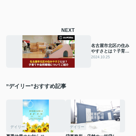
NEXT
名古屋市北区の住み
やすさとは？子育て
や自然環境について
2024.10.25
ご紹介
”デイリー”おすすめ記事
デイリー
デイリー