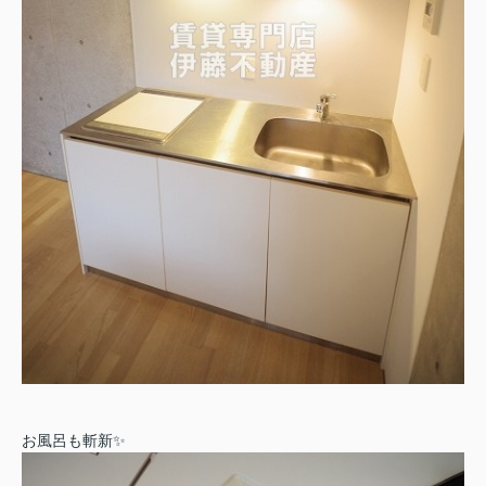
お風呂も斬新✨