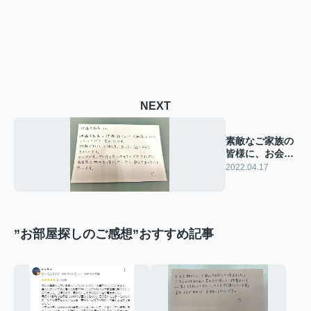
NEXT
素敵なご家族の
皆様に、お会い
できて良かった
2022.04.17
です。
”お部屋探しのご感想”おすすめ記事