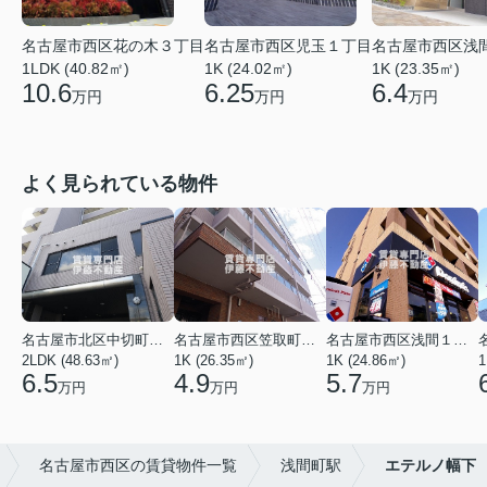
名古屋市西区花の木３丁目
名古屋市西区児玉１丁目
名古屋市西区浅
1LDK (40.82㎡)
1K (24.02㎡)
1K (23.35㎡)
10.6
6.25
6.4
万円
万円
万円
よく見られている物件
名古屋市北区中切町２丁目
名古屋市西区笠取町４丁目
名古屋市西区浅間１丁目
2LDK (48.63㎡)
1K (26.35㎡)
1K (24.86㎡)
1
6.5
4.9
5.7
万円
万円
万円
名古屋市西区の賃貸物件一覧
浅間町駅
エテルノ幅下