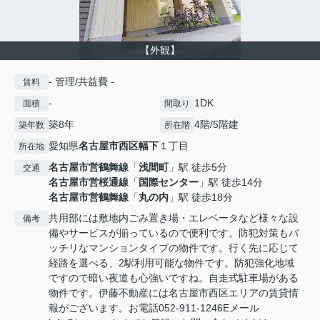
【外観】
- 管理/共益費 -
賃料
-
1DK
面積
間取り
築8年
4階/5階建
築年数
所在階
愛知県
名古屋市西区
幅下
１丁目
所在地
名古屋市営鶴舞線
「
浅間町
」駅 徒歩5分
交通
名古屋市営桜通線
「
国際センター
」駅 徒歩14分
名古屋市営鶴舞線
「
丸の内
」駅 徒歩18分
共用部には敷地内ごみ置き場・エレベータなど様々な設
備考
備やサービスが揃っているので便利です。防犯対策もバ
ッチリなマンションタイプの物件です。行く先に応じて
経路を選べる、2駅利用可能な物件です。防犯強化地域
ですので暗い夜道も心強いですね。自走式駐車場がある
物件です。伊藤不動産には名古屋市西区エリアの賃貸情
報がございます。お電話052-911-1246Eメール