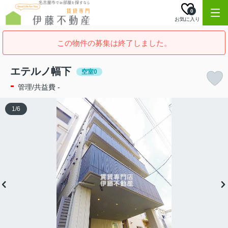
0
お気に入り
この物件の募集は終了しました。
エテルノ幅下
空室0
-
管理/共益費 -
1
/
6