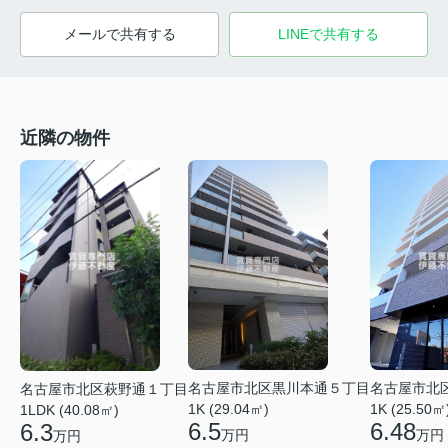
メールで共有する
LINEで共有する
近隣の物件
名古屋市北区黒川本通５丁目
名古屋市北
名古屋市北区萩野通１丁目
1K (29.04㎡)
1K (25.50㎡
1LDK (40.08㎡)
6.5
6.48
6.3
万円
万円
万円