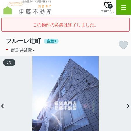
0
お気に入り
この物件の募集は終了しました。
フルーレ辻町
空室0
-
管理/共益費 -
1
/
6