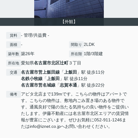
【外観】
- 管理/共益費 -
賃料
-
2LDK
面積
間取り
築26年
1階/3階建
築年数
所在階
愛知県
名古屋市北区
辻町
３丁目
所在地
名古屋市営上飯田線
「
上飯田
」駅 徒歩11分
交通
名鉄小牧線
「
上飯田
」駅 徒歩11分
名古屋市営名城線
「
志賀本通
」駅 徒歩22分
アピタ北店まで139mです。こちらの物件はアパートで
備考
す。こちらの物件は、敷地内ごみ置き場のある物件で
す。通風良好で陽の当たる気持ちの良い物件をご提供い
たします。伊藤不動産には名古屋市北区エリアの賃貸情
報が豊富にございます。ぜひお気軽に052-911-1246ま
たはinfo@iznet.co.jpへお問い合わせください。