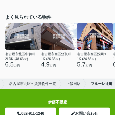
よく見られている物件
名古屋市北区中切町２丁目
名古屋市西区笠取町４丁目
名古屋市西区浅間１丁目
2LDK (48.63㎡)
1K (26.35㎡)
1K (24.86㎡)
1
6.5
4.9
5.7
万円
万円
万円
名古屋市北区の賃貸物件一覧
上飯田駅
フルーレ辻町
伊藤不動産
052-911-1246
お問い合わせ