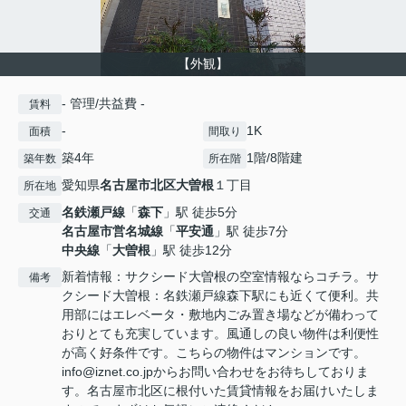
【外観】
- 管理/共益費 -
賃料
-
1K
面積
間取り
築4年
1階/8階建
築年数
所在階
愛知県
名古屋市北区
大曽根
１丁目
所在地
名鉄瀬戸線
「
森下
」駅 徒歩5分
交通
名古屋市営名城線
「
平安通
」駅 徒歩7分
中央線
「
大曽根
」駅 徒歩12分
新着情報：サクシード大曽根の空室情報ならコチラ。サ
備考
クシード大曽根：名鉄瀬戸線森下駅にも近くて便利。共
用部にはエレベータ・敷地内ごみ置き場などが備わって
おりとても充実しています。風通しの良い物件は利便性
が高く好条件です。こちらの物件はマンションです。
info@iznet.co.jpからお問い合わせをお待ちしておりま
す。名古屋市北区に根付いた賃貸情報をお届けいたしま