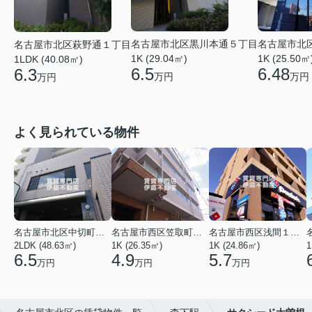
名古屋市北区黒川本通５丁目
名古屋市北
名古屋市北区萩野通１丁目
1K (29.04㎡)
1K (25.50㎡
1LDK (40.08㎡)
6.5
6.48
6.3
万円
万円
万円
よく見られている物件
名古屋市北区中切町２丁目
名古屋市西区笠取町４丁目
名古屋市西区浅間１丁目
2LDK (48.63㎡)
1K (26.35㎡)
1K (24.86㎡)
1
6.5
4.9
5.7
万円
万円
万円