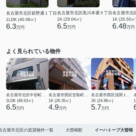
名古屋市北区黒川本通５丁目
名古屋市北
名古屋市北区萩野通１丁目
1K (29.04㎡)
1K (25.50㎡
1LDK (40.08㎡)
6.5
6.48
6.3
万円
万円
万円
よく見られている物件
名古屋市北区中切町２丁目
名古屋市西区笠取町４丁目
名古屋市西区浅間１丁目
2LDK (48.63㎡)
1K (26.35㎡)
1K (24.86㎡)
1
6.5
4.9
5.7
万円
万円
万円
名古屋市北区の賃貸物件一覧
大曽根駅
イーハトーブ大曽根