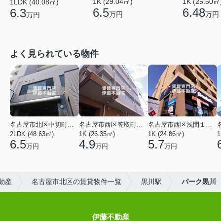
1K (29.04㎡)
1K (25.50㎡
1LDK (40.08㎡)
6.5
6.48
6.3
万円
万円
万円
よく見られている物件
名古屋市北区中切町２丁目
名古屋市西区笠取町４丁目
名古屋市西区浅間１丁目
2LDK (48.63㎡)
1K (26.35㎡)
1K (24.86㎡)
1
6.5
4.9
5.7
万円
万円
万円
動産
名古屋市北区の賃貸物件一覧
黒川駅
パーク黒川
伊藤不動産