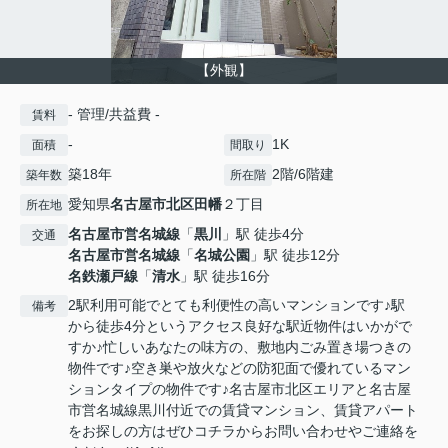
【外観】
- 管理/共益費 -
賃料
-
1K
面積
間取り
築18年
2階/6階建
築年数
所在階
愛知県
名古屋市北区
田幡
２丁目
所在地
名古屋市営名城線
「
黒川
」駅 徒歩4分
交通
名古屋市営名城線
「
名城公園
」駅 徒歩12分
名鉄瀬戸線
「
清水
」駅 徒歩16分
2駅利用可能でとても利便性の高いマンションです♪駅
備考
から徒歩4分というアクセス良好な駅近物件はいかがで
すか♪忙しいあなたの味方の、敷地内ごみ置き場つきの
物件です♪空き巣や放火などの防犯面で優れているマン
ションタイプの物件です♪名古屋市北区エリアと名古屋
市営名城線黒川付近での賃貸マンション、賃貸アパート
をお探しの方はぜひコチラからお問い合わせやご連絡を