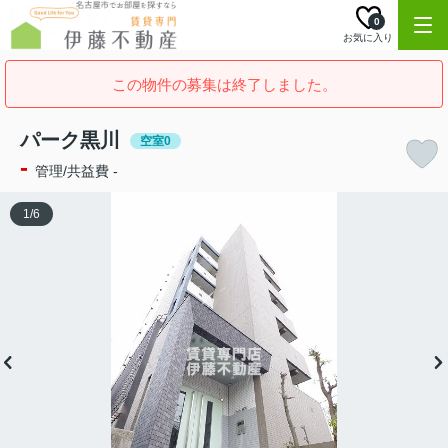
0
お気に入り
この物件の募集は終了しました。
パーク黒川
空室0
-
管理/共益費 -
1
/
6