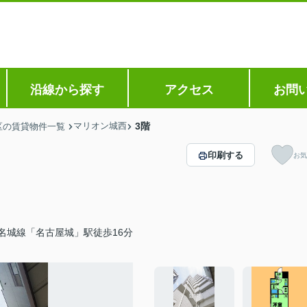
沿線から探す
アクセス
お問
マリオン城西
3階
区の賃貸物件一覧
印刷する
お気
名城線「名古屋城」駅徒歩16分