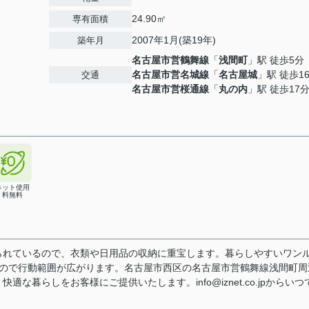
24.90㎡
専有面積
2007年1月(築19年)
築年月
名古屋市営鶴舞線
「
浅間町
」駅 徒歩5分
名古屋市営名城線
「
名古屋城
」駅 徒歩1
交通
名古屋市営桜通線
「
丸の内
」駅 徒歩17
ネット使用
料無料
られているので、衣類や日用品の収納に重宝します。暮らしやすいワン
るので行動範囲が広がります。名古屋市西区の名古屋市営鶴舞線浅間町周
暮らしをお客様にご提供いたします。info@iznet.co.jpからいつ