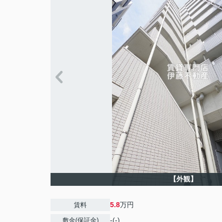
【外観】
5.8
万円
賃料
-(-)
敷金(保証金)