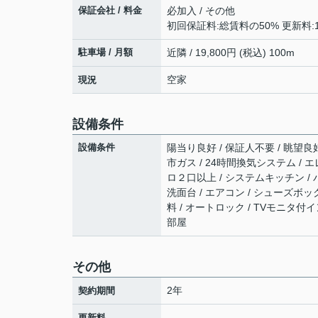
保証会社 / 料金
必加入 / その他
初回保証料:総賃料の50% 更新料:1
駐車場 / 月額
近隣 / 19,800円 (税込) 100m
空家
現況
設備条件
設備条件
陽当り良好 / 保証人不要 / 眺望良好
市ガス / 24時間換気システム / エ
ロ２口以上 / システムキッチン / 
洗面台 / エアコン / シューズボックス
料 / オートロック / TVモニタ付イ
部屋
その他
2年
契約期間
-
更新料