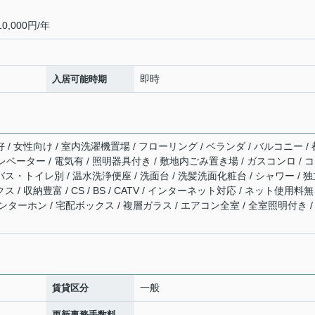
0,000円/年
即時
入居可能時期
 / 女性向け / 室内洗濯機置場 / フローリング / ベランダ / バルコニー / 
レベーター / 電気有 / 照明器具付き / 敷地内ごみ置き場 / ガスコンロ / 
バス・トイレ別 / 温水洗浄便座 / 洗面台 / 洗髪洗面化粧台 / シャワー / 
 / 収納豊富 / CS / BS / CATV / インターネット対応 / ネット使用料無
ンターホン / 宅配ボックス / 複層ガラス / エアコン全室 / 全室照明付き /
一般
賃貸区分
-
更新事務手数料