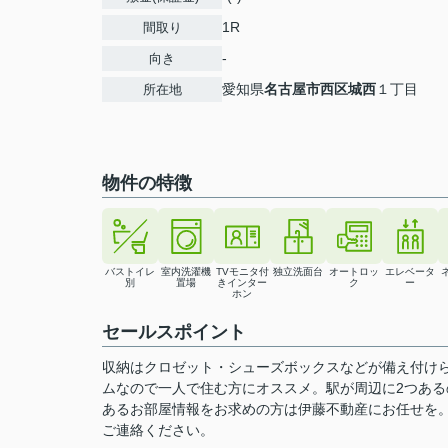
1R
間取り
-
向き
愛知県
名古屋市西区
城西
１丁目
所在地
物件の特徴
バストイレ
室内洗濯機
TVモニタ付
独立洗面台
オートロッ
エレベータ
別
置場
きインター
ク
ー
ホン
セールスポイント
収納はクロゼット・シューズボックスなどが備え付け
ムなので一人で住む方にオススメ。駅が周辺に2つあ
あるお部屋情報をお求めの方は伊藤不動産にお任せを。快適な
ご連絡ください。