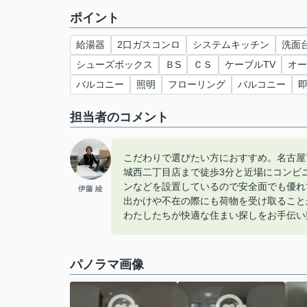
ポイント
給湯器
2口ガスコンロ
システムキッチン
洗面
シューズボックス
ＢS
ＣＳ
ケーブルTV
オー
バルコニー
照明
フローリング
バルコニー
担当者のコメント
こだわりで選びたい方におすすめ。名古屋
城西二丁目店まで徒歩3分と近場にコンビ
ンなどを設置しているので安全面でも優れ
伊藤 綾
出かけや不在の際にも荷物を受け取ること
わたしたちが快適な住まい探しをお手伝い
パノラマ画像