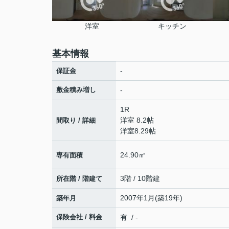
洋室
キッチン
基本情報
-
保証金
敷金積み増し
-
1R
洋室 8.2帖
間取り / 詳細
洋室8.29帖
24.90㎡
専有面積
3階 / 10階建
所在階 / 階建て
2007年1月(築19年)
築年月
保険会社 / 料金
有 / -