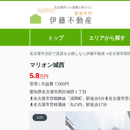
トップ
エリアから探す
名古屋市北区で賃貸をお探しなら伊藤不動産
名古屋市西
マリオン城西
5.8
万円
管理 / 共益費 7,000円
愛知県
名古屋市西区
城西
１丁目
名古屋市営鶴舞線「浅間町」駅徒歩5分
名古屋市営
名古屋市営桜通線「丸の内」駅徒歩17分
1
/
20