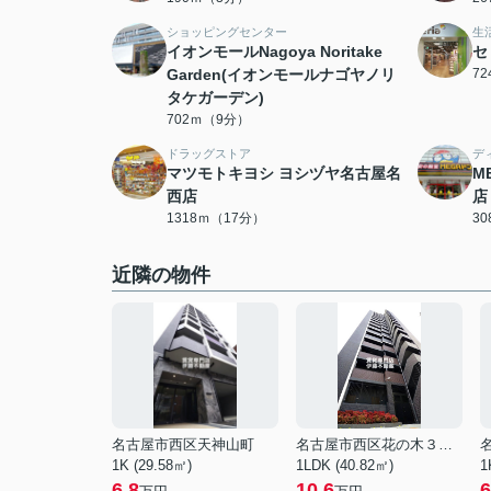
ショッピングセンター
生
イオンモールNagoya Noritake
セ
Garden(イオンモールナゴヤノリ
7
タケガーデン)
702ｍ（9分）
ドラッグストア
デ
マツモトキヨシ ヨシヅヤ名古屋名
M
西店
店
1318ｍ（17分）
3
近隣の物件
名古屋市西区天神山町
名古屋市西区花の木３丁目
1K (29.58㎡)
1LDK (40.82㎡)
1
6.8
10.6
6