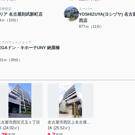
活雑貨店
スーパー
リア 名古屋則武新町店
YOSHIZUYA(ヨシヅヤ) 名古
24ｍ（10分）
西店
877ｍ（11分）
ィスカウントショップ
EGAドン・キホーテUNY 納屋橋
081ｍ（39分）
名古屋市西区児玉１丁目
名古屋市西区上名古屋２丁目
K (24.02㎡)
1K (25.52㎡)
.25
6.7