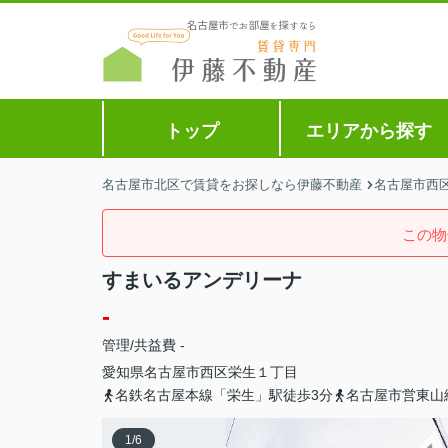
トップ
エリアから探す
名古屋市北区で賃貸をお探しなら伊藤不動産
名古屋市西
この物
すまいるアンデリーナ
-
管理/共益費 -
愛知県
名古屋市西区
栄生
１丁目
名鉄名古屋本線「栄生」駅徒歩3分
名古屋市営東山
1
/
6