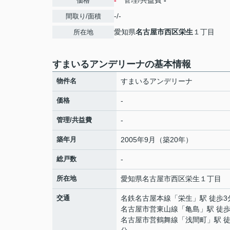
-
管理/共益費
-
価格
-/-
間取り/面積
愛知県
名古屋市西区
栄生
１丁目
所在地
すまいるアンデリーナの基本情報
物件名
すまいるアンデリーナ
価格
-
管理/共益費
-
築年月
2005年9月（築20年）
総戸数
-
所在地
愛知県
名古屋市西区
栄生
１丁目
交通
名鉄名古屋本線
「
栄生
」駅 徒歩3
名古屋市営東山線
「
亀島
」駅 徒歩
名古屋市営鶴舞線
「
浅間町
」駅 徒