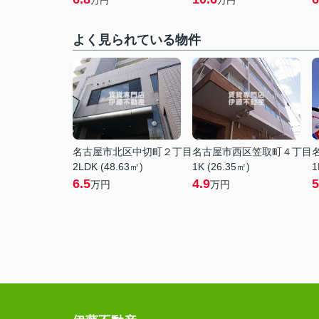
万円
万円
よく見られている物件
名古屋市北区中切町２丁目
名古屋市西区笠取町４丁目
2LDK (48.63㎡)
1K (26.35㎡)
1
6.5
4.9
5
万円
万円