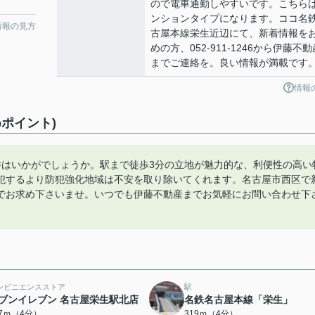
ので電車通勤しやすいです。こちら
ンションタイプになります。ココ名
情報の見方
古屋本線栄生近辺にて、新着情報を
めの方、052-911-1246から伊藤不動
までご連絡を。良い情報が満載です
情報
ポイント)
件はいかがでしょうか。駅まで徒歩3分の立地が魅力的な、利便性の高い
犯するより防犯強化地域は不安を取り除いてくれます。名古屋市西区で
でお求め下さいませ。いつでも伊藤不動産までお気軽にお問い合わせ下
ンビニエンスストア
駅
ブンイレブン 名古屋栄生駅北店
名鉄名古屋本線「栄生」
67ｍ（4分）
319ｍ（4分）