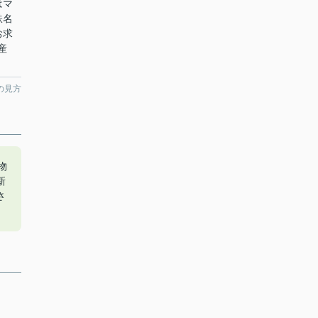
はマ
鉄名
お求
産
。
の見方
物
新
さ