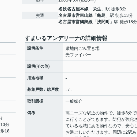
2005年9月(築20年)
築年
名鉄名古屋本線
「
栄生
」駅 徒歩3分
名古屋市営東山線
「
亀島
」駅 徒歩13分
交通
名古屋市営鶴舞線
「
浅間町
」駅 徒歩18
すまいるアンデリーナの詳細情報
設備条件
敷地内ごみ置き場
光ファイバー
設備(その他)
-
用途地域
-
募集戸数 / 総戸数
- / -
取引態様
一般媒介
備考
高ニーズな駅近の物件で、徒歩3分で
分
に行くことができます。防犯が強化
13分
ている地域にある物件なので、安心
歩18
お過ごしいただけます。周辺に2駅あ