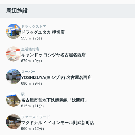
周辺施設
ドラッグストア
ドラッグユタカ 押切店
555ｍ（7分）
生活雑貨店
キャンドゥ ヨシヅヤ名古屋名西店
679ｍ（9分）
スーパー
YOSHIZUYA(ヨシヅヤ) 名古屋名西店
690ｍ（9分）
駅
名古屋市営地下鉄鶴舞線「浅間町」
815ｍ（11分）
ファーストフード
マクドナルド イオンモール則武新町店
960ｍ（12分）