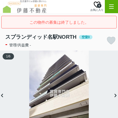
0
お気に入り
この物件の募集は終了しました。
スプランディッド名駅NORTH
空室0
-
管理/共益費 -
1
/
6