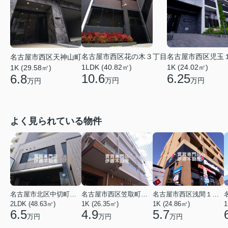
名古屋市西区花の木３丁目
名古屋市西区児玉
名古屋市西区天神山町
1LDK (40.82㎡)
1K (24.02㎡)
1K (29.58㎡)
10.6
6.25
6.8
万円
万円
万円
よく見られている物件
名古屋市北区中切町２丁目
名古屋市西区笠取町４丁目
名古屋市西区浅間１丁目
2LDK (48.63㎡)
1K (26.35㎡)
1K (24.86㎡)
1
6.5
4.9
5.7
万円
万円
万円