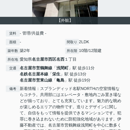
【外観】
- 管理/共益費 -
賃料
-
2LDK
面積
間取り
築2年
10階/12階建
築年数
所在階
愛知県
名古屋市西区
名西
１丁目
所在地
名古屋市営鶴舞線
「
浅間町
」駅 徒歩11分
交通
名鉄名古屋本線
「
栄生
」駅 徒歩13分
名古屋市営東山線
「
亀島
」駅 徒歩19分
新着情報：スプランディッド名駅NORTHの空室情報な
備考
らコチラ。共用部にはエレベータ・敷地内ごみ置き場な
どが揃っており、とても充実しています。魅力的な眺め
が楽しめるエリアの物件です。造りとデザインに関し
て、自信をもって情報を提供できるマンションです。犯
罪に巻き込まれないために防犯強化地域があります。伊
藤不動産では、名古屋市営鶴舞線浅間町を中心に数多く