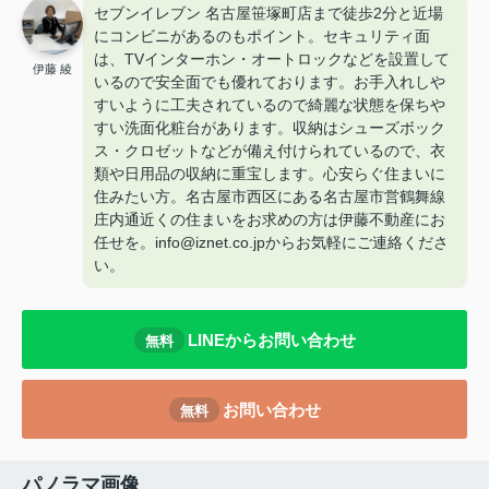
セブンイレブン 名古屋笹塚町店まで徒歩2分と近場
にコンビニがあるのもポイント。セキュリティ面
は、TVインターホン・オートロックなどを設置して
伊藤 綾
いるので安全面でも優れております。お手入れしや
すいように工夫されているので綺麗な状態を保ちや
すい洗面化粧台があります。収納はシューズボック
ス・クロゼットなどが備え付けられているので、衣
類や日用品の収納に重宝します。心安らぐ住まいに
住みたい方。名古屋市西区にある名古屋市営鶴舞線
庄内通近くの住まいをお求めの方は伊藤不動産にお
任せを。info@iznet.co.jpからお気軽にご連絡くださ
い。
LINEからお問い合わせ
無料
お問い合わせ
無料
パノラマ画像