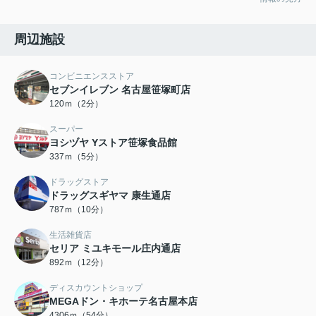
周辺施設
コンビニエンスストア
セブンイレブン 名古屋笹塚町店
120ｍ（2分）
スーパー
ヨシヅヤ Yストア笹塚食品館
337ｍ（5分）
ドラッグストア
ドラッグスギヤマ 康生通店
787ｍ（10分）
生活雑貨店
セリア ミユキモール庄内通店
892ｍ（12分）
ディスカウントショップ
MEGAドン・キホーテ名古屋本店
4306ｍ（54分）