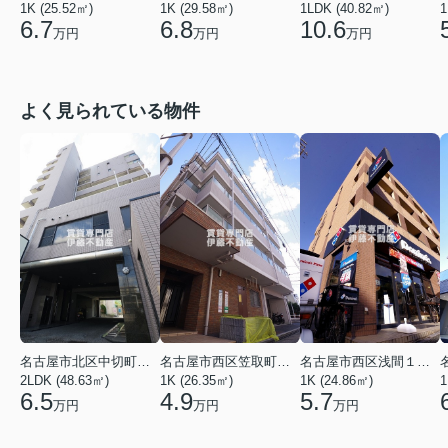
1LDK (40.82㎡)
1K (25.52㎡)
1
1K (29.58㎡)
10.6
6.7
6.8
万円
万円
万円
よく見られている物件
名古屋市北区中切町２丁目
名古屋市西区笠取町４丁目
名古屋市西区浅間１丁目
2LDK (48.63㎡)
1K (26.35㎡)
1K (24.86㎡)
1
6.5
4.9
5.7
万円
万円
万円