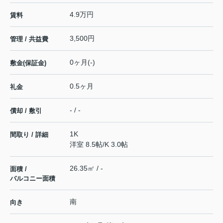
4.9万円
賃料
3,500円
管理 / 共益費
0ヶ月(-)
敷金(保証金)
0.5ヶ月
礼金
- / -
償却 / 敷引
1K
間取り / 詳細
洋室 8.5帖
/
K 3.0帖
26.35㎡ / -
面積 /
バルコニー面積
南
向き