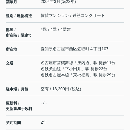
2004年3月(築22年)
築年月
賃貸マンション / 鉄筋コンクリート
種別 / 建物構造
4階 / 4階 / 4階建
部屋 /
所在階 / 階建て
愛知県
名古屋市西区
笠取町
４丁目107
所在地
名古屋市営鶴舞線
「
庄内通
」駅 徒歩11分
交通
名鉄犬山線
「
下小田井
」駅 徒歩23分
名鉄名古屋本線
「
東枇杷島
」駅 徒歩29分
空有 / 13,200円 (税込)
駐車場 / 月額
- / -
更新料 /
更新事務手数料
2年
契約期間