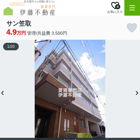
0
お気に入り
サン笠取
4.9
万円
管理/共益費 3,500円
1
/
20