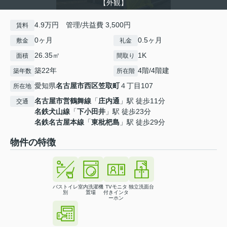
【外観】
4.9万円 管理/共益費 3,500円
賃料
0ヶ月
0.5ヶ月
敷金
礼金
26.35㎡
1K
面積
間取り
築22年
4階/4階建
築年数
所在階
愛知県
名古屋市西区
笠取町
４丁目107
所在地
名古屋市営鶴舞線
「
庄内通
」駅 徒歩11分
交通
名鉄犬山線
「
下小田井
」駅 徒歩23分
名鉄名古屋本線
「
東枇杷島
」駅 徒歩29分
物件の特徴
バストイレ
室内洗濯機
TVモニタ
独立洗面台
別
置場
付きインタ
ーホン