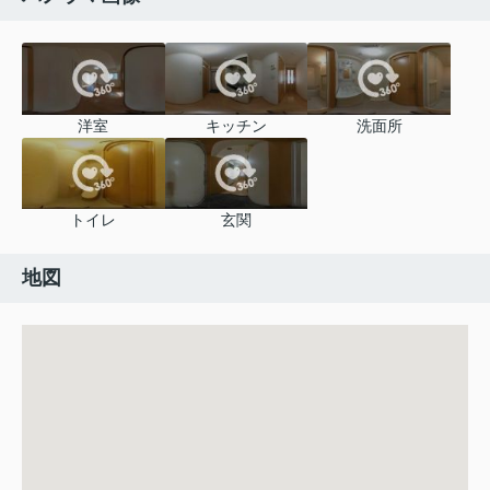
洋室
キッチン
洗面所
トイレ
玄関
地図