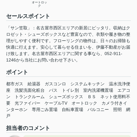
オートロッ
ク
セールスポイント
「サン笠取」：名古屋市西区エリアの新居にピッタリ。収納はク
ロゼット・シューズボックスなど豊富なので、衣類や履き物の整
理がしやすく便利です。フローリングの物件は、日々のお掃除も
快適に行えます。安心して暮らせる住まいを、伊藤不動産がお届
け致します。名古屋市西区エリアに関する事なら、052-911-
1246から当社にお問い合わせ下さい。
ポイント
都市ガス
給湯器
ガスコンロ
システムキッチン
温水洗浄便
座
洗髪洗面化粧台
バス
トイレ別
室内洗濯機置場
エアコ
ン
トランクルーム
シューズボックス
ＢＳ
ネット使用料不
要
光ファイバー
ケーブルTV
オートロック
カメラ付きイ
ンターホン
専用ごみ置場
自転車置場
バルコニー
照明
網
戸
担当者のコメント