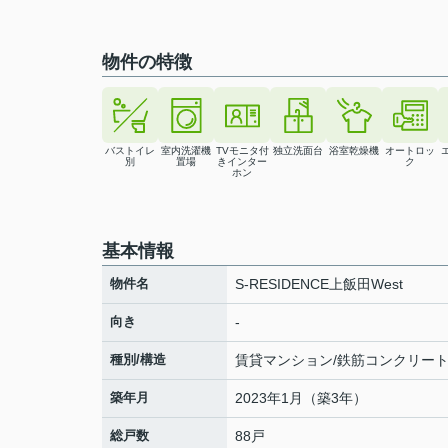
物件の特徴
バストイレ
室内洗濯機
TVモニタ付
独立洗面台
浴室乾燥機
オートロッ
別
置場
きインター
ク
ホン
基本情報
物件名
S-RESIDENCE上飯田West
向き
-
種別/構造
賃貸マンション/鉄筋コンクリー
築年月
2023年1月（築3年）
総戸数
88戸