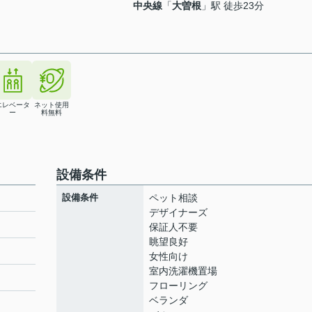
中央線
「
大曽根
」駅 徒歩23分
エレベータ
ネット使用
ー
料無料
設備条件
設備条件
ペット相談
デザイナーズ
保証人不要
眺望良好
ト
女性向け
室内洗濯機置場
フローリング
ベランダ