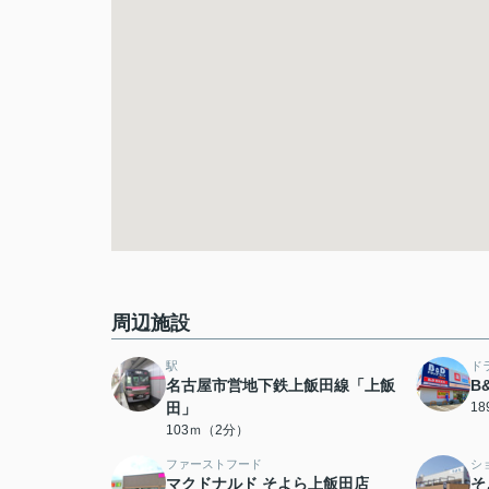
周辺施設
駅
ド
名古屋市営地下鉄上飯田線「上飯
B
田」
1
103ｍ（2分）
ファーストフード
シ
マクドナルド そよら上飯田店
そ