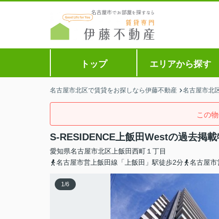
トップ
エリアから探す
名古屋市北区で賃貸をお探しなら伊藤不動産
名古屋市北
この物
S-RESIDENCE上飯田Westの過去掲
愛知県
名古屋市北区
上飯田西町
１丁目
名古屋市営上飯田線「上飯田」駅徒歩2分
名古屋市
1
/
6