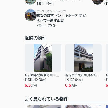
383ｍ（5分）
4
ディスカウントショップ
驚安の殿堂 ドン・キホーテ アピ
タパワー新守山店
2268ｍ（29分）
近隣の物件
名古屋市北区萩野通１丁目
名古屋市北区黒川本通５丁目
1LDK (40.08㎡)
1K (29.04㎡)
1
6.3
6.5
6
万円
万円
よく見られている物件