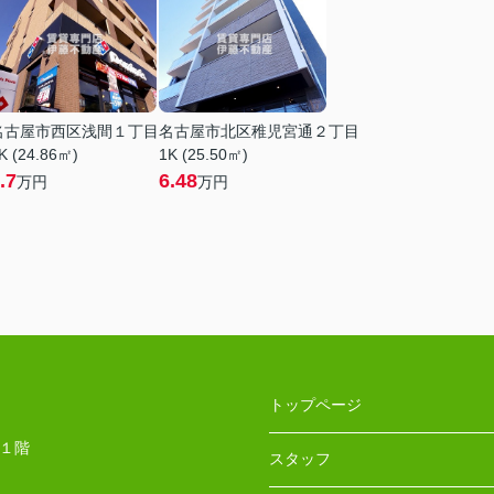
名古屋市西区浅間１丁目
名古屋市北区稚児宮通２丁目
K (24.86㎡)
1K (25.50㎡)
.7
6.48
万円
万円
トップページ
 １階
スタッフ