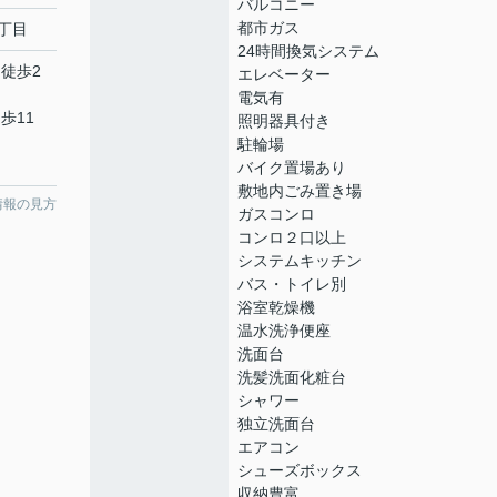
バルコニー
都市ガス
丁目
24時間換気システム
 徒歩2
エレベーター
電気有
歩11
照明器具付き
駐輪場
バイク置場あり
敷地内ごみ置き場
情報の見方
ガスコンロ
コンロ２口以上
システムキッチン
バス・トイレ別
浴室乾燥機
温水洗浄便座
洗面台
洗髪洗面化粧台
シャワー
独立洗面台
エアコン
シューズボックス
収納豊富