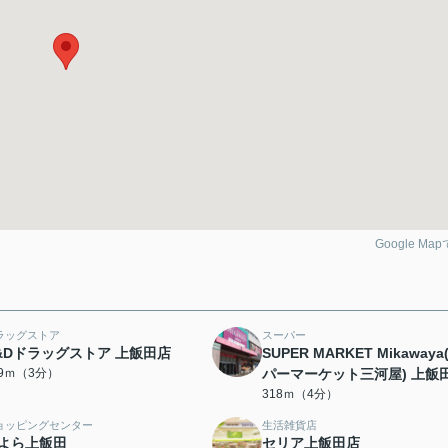
Google Ma
ラッグストア
スーパー
&Dドラッグストア 上飯田店
SUPER MARKET Mikaway
89ｍ（3分）
パーマーケット三河屋) 上飯
318ｍ（4分）
ョッピングセンター
生活雑貨店
よら上飯田
セリア上飯田店