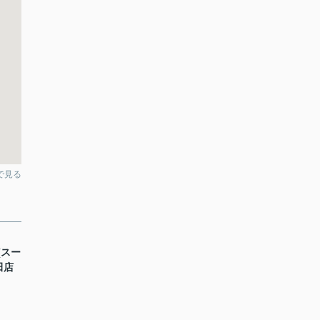
pで見る
a(スー
田店