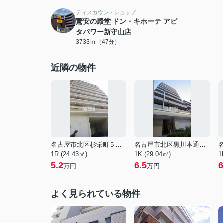
ディスカウントショップ
驚安の殿堂 ドン・キホーテ アピ
タパワー新守山店
3733ｍ（47分）
近隣の物件
名古屋市北区杉栄町５丁目
名古屋市北区黒川本通５丁目
1R (24.43㎡)
1K (29.04㎡)
1
5.2
6.5
6
万円
万円
よく見られている物件