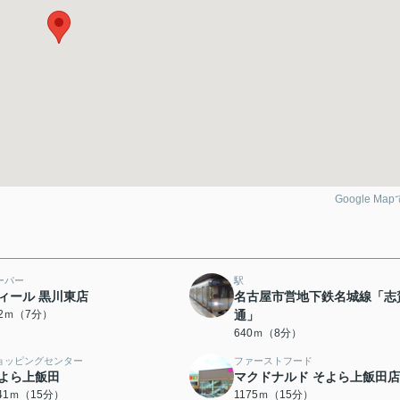
Google Ma
ーパー
駅
ィール 黒川東店
名古屋市営地下鉄名城線「志
92ｍ（7分）
通」
640ｍ（8分）
ョッピングセンター
ファーストフード
よら上飯田
マクドナルド そよら上飯田店
141ｍ（15分）
1175ｍ（15分）