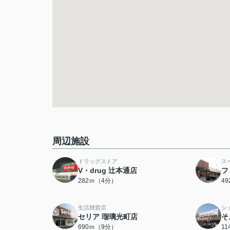
周辺施設
ドラッグストア
ス
V・drug 辻本通店
フ
282ｍ（4分）
4
生活雑貨店
シ
セリア 瑠璃光町店
そ
690ｍ（9分）
1