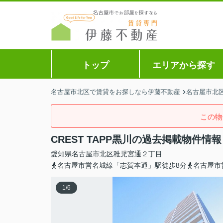
トップ
エリアから探す
名古屋市北区で賃貸をお探しなら伊藤不動産
名古屋市北
この物
CREST TAPP黒川の過去掲載物件情報
愛知県
名古屋市北区
稚児宮通
２丁目
名古屋市営名城線「志賀本通」駅徒歩8分
名古屋市
1
/
6