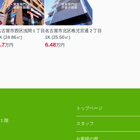
名古屋市西区浅間１丁目
名古屋市北区稚児宮通２丁目
K (24.86㎡)
1K (25.50㎡)
.7
6.48
万円
万円
トップページ
 １階
スタッフ
お客様の声