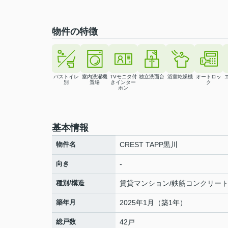
物件の特徴
バストイレ
室内洗濯機
TVモニタ付
独立洗面台
浴室乾燥機
オートロッ
別
置場
きインター
ク
ホン
基本情報
物件名
CREST TAPP黒川
向き
-
種別/構造
賃貸マンション/鉄筋コンクリー
築年月
2025年1月（築1年）
総戸数
42戸