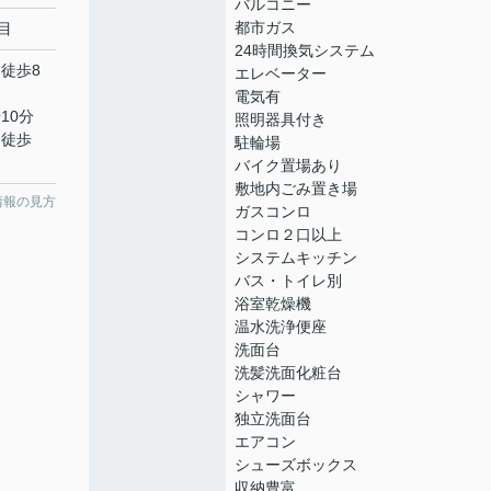
バルコニー
都市ガス
目
24時間換気システム
 徒歩8
エレベーター
電気有
10分
照明器具付き
 徒歩
駐輪場
バイク置場あり
敷地内ごみ置き場
情報の見方
ガスコンロ
コンロ２口以上
システムキッチン
バス・トイレ別
浴室乾燥機
温水洗浄便座
洗面台
洗髪洗面化粧台
シャワー
独立洗面台
エアコン
シューズボックス
収納豊富