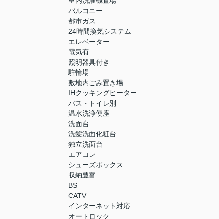
室内洗濯機置場
バルコニー
都市ガス
24時間換気システム
エレベーター
電気有
照明器具付き
駐輪場
敷地内ごみ置き場
IHクッキングヒーター
バス・トイレ別
温水洗浄便座
洗面台
洗髪洗面化粧台
独立洗面台
エアコン
シューズボックス
収納豊富
BS
CATV
インターネット対応
オートロック