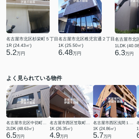
名古屋市北区杉栄町５丁目
名古屋市北区稚児宮通２丁目
名古屋市北
1R (24.43㎡)
1K (25.50㎡)
1LDK (40.0
5.2
6.48
6.3
万円
万円
万円
よく見られている物件
名古屋市北区中切町２丁目
名古屋市西区笠取町４丁目
名古屋市西区浅間１丁目
2LDK (48.63㎡)
1K (26.35㎡)
1K (24.86㎡)
1
6.5
4.9
5.7
万円
万円
万円