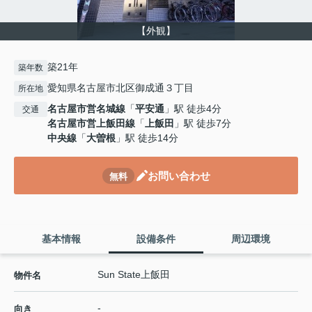
【外観】
築21年
築年数
愛知県名古屋市北区御成通３丁目
所在地
名古屋市営名城線
「
平安通
」駅 徒歩4分
交通
名古屋市営上飯田線
「
上飯田
」駅 徒歩7分
中央線
「
大曽根
」駅 徒歩14分
お問い合わせ
無料
基本情報
設備条件
周辺環境
Sun State上飯田
物件名
-
向き