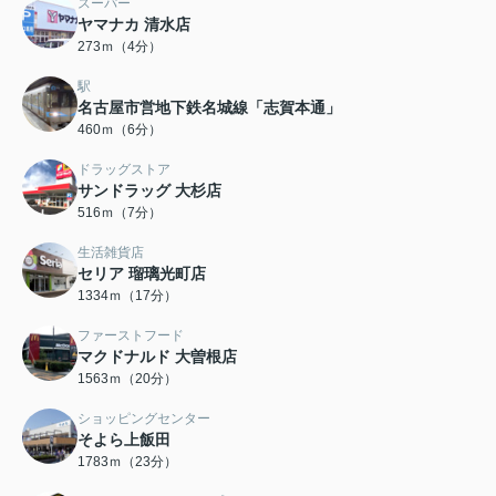
スーパー
ヤマナカ 清水店
273ｍ（4分）
駅
名古屋市営地下鉄名城線「志賀本通」
460ｍ（6分）
ドラッグストア
サンドラッグ 大杉店
516ｍ（7分）
生活雑貨店
セリア 瑠璃光町店
1334ｍ（17分）
ファーストフード
マクドナルド 大曽根店
1563ｍ（20分）
ショッピングセンター
そよら上飯田
1783ｍ（23分）