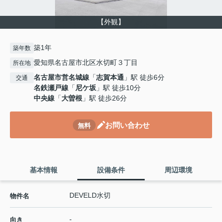
【外観】
築1年
築年数
愛知県名古屋市北区水切町３丁目
所在地
名古屋市営名城線
「
志賀本通
」駅 徒歩6分
交通
名鉄瀬戸線
「
尼ケ坂
」駅 徒歩10分
中央線
「
大曽根
」駅 徒歩26分
お問い合わせ
無料
基本情報
設備条件
周辺環境
DEVELD水切
物件名
-
向き