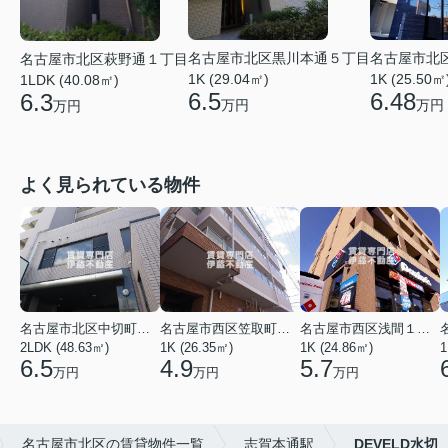
名古屋市北区黒川本通５丁目
名古屋市北
名古屋市北区萩野通１丁目
1K (29.04㎡)
1K (25.50㎡
1LDK (40.08㎡)
6.5
6.48
6.3
万円
万円
万円
よく見られている物件
名古屋市北区中切町２丁目
名古屋市西区笠取町４丁目
名古屋市西区浅間１丁目
2LDK (48.63㎡)
1K (26.35㎡)
1K (24.86㎡)
1
6.5
4.9
5.7
万円
万円
万円
名古屋市北区の賃貸物件一覧
志賀本通駅
DEVELD水切