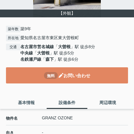
【外観】
築9年
築年数
愛知県名古屋市東区東大曽根町
所在地
名古屋市営名城線
「
大曽根
」駅 徒歩8分
交通
中央線
「
大曽根
」駅 徒歩5分
名鉄瀬戸線
「
森下
」駅 徒歩6分
お問い合わせ
無料
基本情報
設備条件
周辺環境
GRANZ OZONE
物件名
-
向き