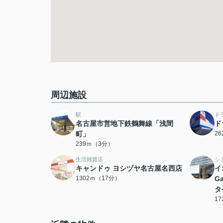
周辺施設
駅
ド
名古屋市営地下鉄鶴舞線「浅間
ド
町」
2
239ｍ（3分）
生活雑貨店
シ
キャンドゥ ヨシヅヤ名古屋名西店
イ
1302ｍ（17分）
G
タ
1