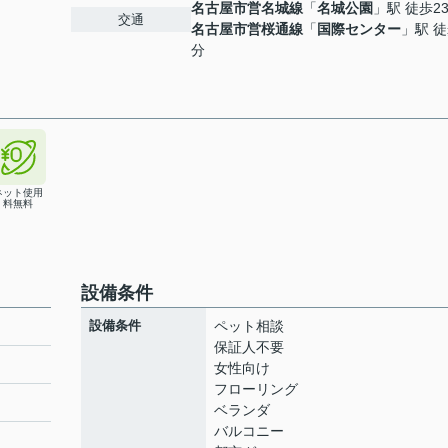
名古屋市営名城線
「
名城公園
」駅 徒歩2
交通
名古屋市営桜通線
「
国際センター
」駅 徒
分
ネット使用
料無料
設備条件
設備条件
ペット相談
保証人不要
女性向け
フローリング
ト
ベランダ
バルコニー