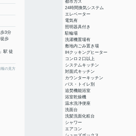
都市ガス
24時間換気システム
エレベーター
電気有
照明器具付き
徒歩3分
駐輪場
 徒歩
洗濯機置場有
敷地内ごみ置き場
」駅 徒
IHクッキングヒーター
コンロ２口以上
システムキッチン
情報の見方
対面式キッチン
カウンターキッチン
バス・トイレ別
追焚機能浴室
浴室乾燥機
温水洗浄便座
洗面台
洗髪洗面化粧台
シャワー
エアコン
シューズボックス