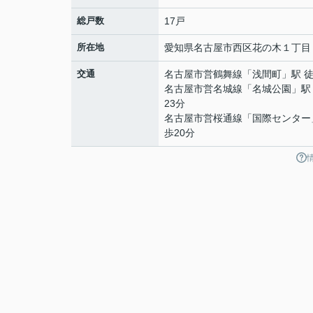
総戸数
17戸
所在地
愛知県
名古屋市西区
花の木
１丁目
交通
名古屋市営鶴舞線
「
浅間町
」駅 
名古屋市営名城線
「
名城公園
」駅
23分
名古屋市営桜通線
「
国際センター
歩20分