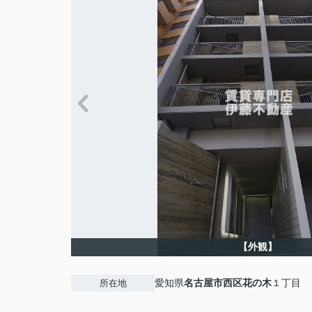
【外観】
愛知県
名古屋市西区
花の木
１丁目
所在地