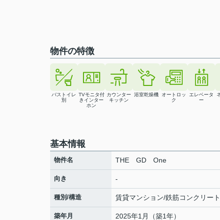
物件の特徴
バストイレ
TVモニタ付
カウンター
浴室乾燥機
オートロッ
エレベータ
別
きインター
キッチン
ク
ー
ホン
基本情報
物件名
THE GD One
向き
-
種別/構造
賃貸マンション/鉄筋コンクリー
築年月
2025年1月（築1年）