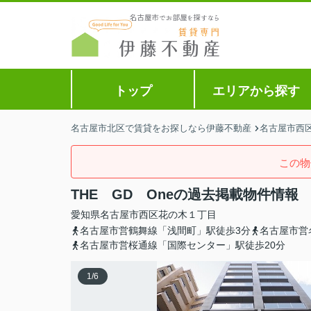
トップ
エリアから探す
名古屋市北区で賃貸をお探しなら伊藤不動産
名古屋市西
この物
THE GD Oneの過去掲載物件情報
愛知県
名古屋市西区
花の木
１丁目
名古屋市営鶴舞線「浅間町」駅徒歩3分
名古屋市営
名古屋市営桜通線「国際センター」駅徒歩20分
1
/
6